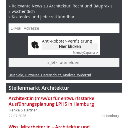
» Relevante News zu Architektur, Recht und Baupraxis
» wöchentlich
» Kostenlos und jederzeit kündbar
Anti-Roboter-Verifizierung
Hier klicken
Friendly
Captcha ⇗
» Jetzt anmelden!
Beispiele, Hinweise: Datenschutz, Analyse, Widerruf
Stellenmarkt Architektur
Architekt:in (m/w/d) für entwurfsstarke
Ausführungsplanung LPH5 in Hamburg
Henke & Partner
22.07.2026
in Hamburg
Wiss. Mitarbeiter:in – Architektur und