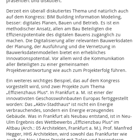
präsentiert und diskutiert.
Derzeit ein überall diskutiertes Thema und natürlich auch
auf dem Kongress: BIM Building Information Modeling,
besser: digitales Planen, Bauen und Betrieb. Es ist ein
methodischer Ansatz, allen am Bau Beteiligten die
Effizienzpotentiale des digitalen Bauens zugänglich zu
machen. Die Digitalisierung aller relevanten Bauwerksdaten
der Planung, der Ausführung und die Vernetzung in
Bauwerksdatenmodellen bietet ein erhebliches
Innovationspotential. Vor allem wird die Kommunikation
aller Beteiligten zu einer gemeinsamen
Projektverantwortung wie auch zum Projekterfolg führen.
Ein weiteres wichtiges Beispiel, das auf dem Kongress
vorgestellt wird, sind zwei Projekte zum Thema
„Effizienzhaus Plus“. In Frankfurt a. M. ist einer der
innovativsten Geschosswohnbauten Europas fertiggestellt
worden: Das „Aktiv-Stadthaus“ ist nicht ein Energie
verbrauchendes, sondern ein Energie erzeugendes
Gebäude. Was in Frankfurt als Neubau entstand, ist in Neu-
Ulm Ergebnis des Wettbewerbs „Effizienzbau Plus“ im
Altbau (Arch.: 05 Architekten, Frankfurt a. M.). Prof. Manfred
Hegger, HHS Architekten, wird sowohl das Frankfurter wie
auch das Neu-Ulmer Projekt mit Zielen und besonderen