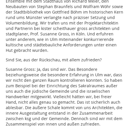
Ensemble mit dem Stadthaus von Richard Meier, den
Neubauten von Stephan Braunfels und Wolfram Wöhr sowie
der Stadtbibliothek von Gottfried Böhm im historischen Kern
rund ums Münster verlangte nach präziser Setzung und
Volumenbildung. Wir trafen uns mit der Projektarchitektin
und Partnerin bei kister scheithauer gross architekten und
stadtplaner, Prof. Susanne Gross, in Köln. Und erfuhren
unter anderem, wie in Ulm miteinander konkurrierende
kultische und städtebauliche Anforderungen unter einen
Hut gebracht wurden.
Sind Sie, aus der Rückschau, mit allem zufrieden?
Susanne Gross: Ja, das sind wir. Das Besondere
beziehungsweise die besondere Erfahrung in Ulm war, dass
wir nicht den ganzen Raum kontrollieren konnten. So haben
zum Beispiel bei der Einrichtung des Sakralraumes außer
uns auch die jüdische Gemeinde und die israelischen
Handwerker mitgewirkt. Vielleicht hätten wir, bei freier
Hand, nicht alles genau so gemacht. Das ist sicherlich auch
ablesbar. Die äußere Schale kommt von uns Architekten, die
innere Ausgestaltung entstand in der Zusammenarbeit
zwischen ksg und der Gemeinde. Dennoch sind wir mit dem
Zusammenspiel von innen und außen zufrieden.