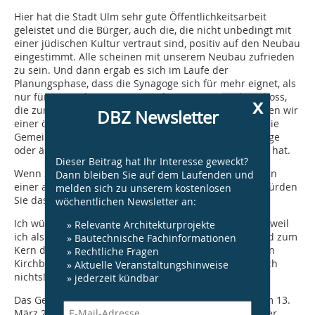
Hier hat die Stadt Ulm sehr gute Öffentlichkeitsarbeit
geleistet und die Bürger, auch die, die nicht unbedingt mit
einer jüdischen Kultur vertraut sind, positiv auf den Neubau
eingestimmt. Alle scheinen mit unserem Neubau zufrieden
zu sein. Und dann ergab es sich im Laufe der
Planungsphase, dass die Synagoge sich für mehr eignet, als
nur für Gottesdienste. Der Bau hat Türen im Erdgeschoss,
x
die zur Halle hin geöffnet werden können. Damit folgten wir
DBZ Newsletter
einer öffentlichen Wahrnehmung, dass sich nämlich die
Gemeinde Veranstaltungen, also Konzerte oder Vorträge
oder ähnliches für ihr Haus von Anfang an gewünscht hat.
Dieser Beitrag hat Ihr Interesse geweckt?
Wenn Sie noch einmal eine Synagoge bauen würden, in
Dann bleiben Sie auf dem Laufenden und
einer anderen Stadt, für einen anderen Bauherren: Würden
melden sich zu unserem kostenlosen
Sie das noch mal machen und dann ganz anders?
wöchentlichen Newsletter an:
Ich würde es sofort noch mal machen, vielleicht auch, weil
» Relevante Architekturprojekte
ich als praktizierende Christin einen gewissen Abstand zum
» Bautechnische Fachinformationen
Kern der Bauaufgabe habe, mehr jedenfalls, als zu den
» Rechtliche Fragen
Kirchbauten. Was würde ich anders machen? Eigentlich
» Aktuelle Veranstaltungshinweise
nichts!
» jederzeit kündbar
Das Gespräch führte DBZ-Redakteur Benedikt Kraft am 13.
März 2013 mit Susanne Gross im Kölner Büro von kister