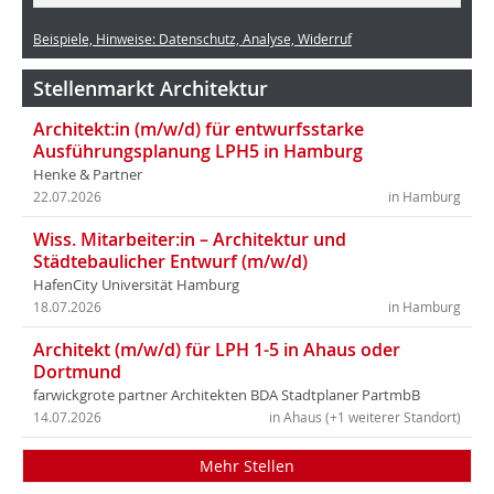
Beispiele, Hinweise: Datenschutz, Analyse, Widerruf
Stellenmarkt Architektur
Architekt:in (m/w/d) für entwurfsstarke
Ausführungsplanung LPH5 in Hamburg
Henke & Partner
22.07.2026
in Hamburg
Wiss. Mitarbeiter:in – Architektur und
Städtebaulicher Entwurf (m/w/d)
HafenCity Universität Hamburg
18.07.2026
in Hamburg
Architekt (m/w/d) für LPH 1-5 in Ahaus oder
Dortmund
farwickgrote partner Architekten BDA Stadtplaner PartmbB
14.07.2026
in Ahaus (+1 weiterer Standort)
Mehr Stellen