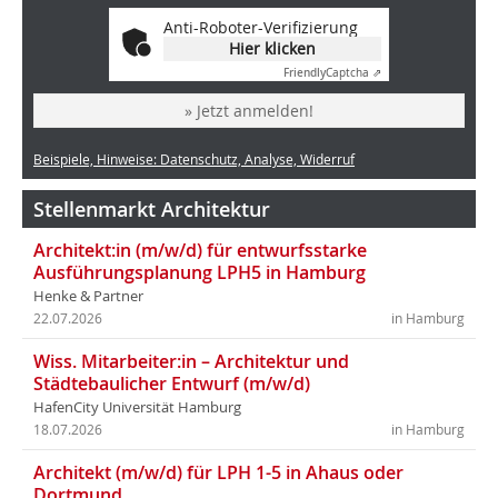
Anti-Roboter-Verifizierung
Hier klicken
Friendly
Captcha ⇗
» Jetzt anmelden!
Beispiele, Hinweise: Datenschutz, Analyse, Widerruf
Stellenmarkt Architektur
Architekt:in (m/w/d) für entwurfsstarke
Ausführungsplanung LPH5 in Hamburg
Henke & Partner
22.07.2026
in Hamburg
Wiss. Mitarbeiter:in – Architektur und
Städtebaulicher Entwurf (m/w/d)
HafenCity Universität Hamburg
18.07.2026
in Hamburg
Architekt (m/w/d) für LPH 1-5 in Ahaus oder
Dortmund