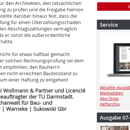
ür den Architekten, den tatsächlichen
 zu prüfen und die Freigabe hiervon
ellte darüber hinaus fest, dass die
üfung für einen Überzahlungsschaden
Service
en Abschlagszahlungen vertraglich
 da er sonst die außerordentliche
hätte.
 nicht für etwas haftbar gemacht
ner solchen Rechnungsprüfung sei dem
eit empfohlen, den Bauherrn
en nicht erreichten Bautenstand zu
 um einer Haftung zu entgehen!
Aktuelle Ausga
ei Wollmann & Partner und Licencié
Mediadaten
rbeauftragter der TU Darmstadt.
Abo-Shop
chanwalt für Bau- und
Heftarchiv
r | Warneke | Sukowski Gbr
Ausgabe 07