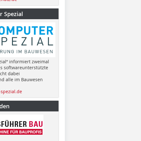
 Spezial
ial“ informiert zweimal
as softwareunterstützte
cht dabei
nd alle im Bauwesen
spezial.de
nden