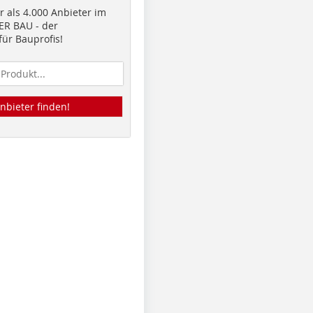
 als 4.000 Anbieter im
R BAU - der
ür Bauprofis!
nbieter finden!