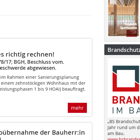
Brandschut
s richtig rechnen!
 78/17; BGH, Beschluss vom.
sbeschwerde abgewiesen.
 im Rahmen einer Sanierungsplanung
n einem zehnstöckigen Wohnhaus mit der
eistungsphasen 1 bis 9 HOAI) beauftragt.
mehr
„BS Brandschut
Jahr rund um 
ikoübernahme der Bauherr:in
am Bau.
!
www.bsbrandsc