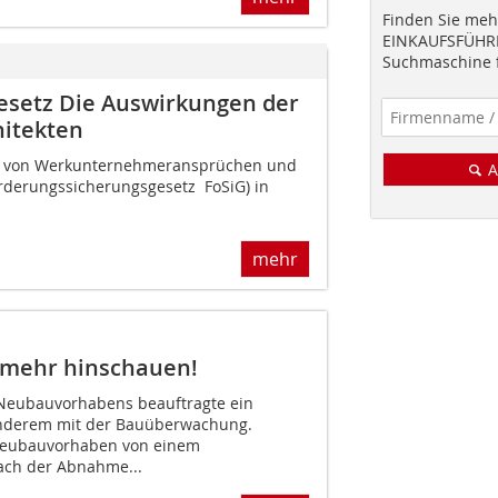
Finden Sie mehr
EINKAUFSFÜHRE
Suchmaschine f
esetz Die Auswirkungen der
hitekten
ung von Werkunternehmeransprüchen und
A
derungssicherungsgesetz  FoSiG) in
mehr
l mehr hinschauen!
 Neubauvorhabens beauftragte ein
anderem mit der Bauüberwachung.
Neubauvorhaben von einem
ch der Abnahme...