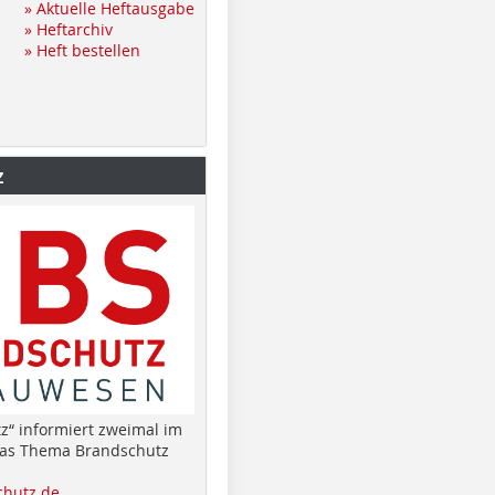
» Aktuelle Heftausgabe
» Heftarchiv
» Heft bestellen
z
z“ informiert zweimal im
das Thema Brandschutz
hutz.de