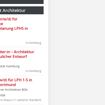
t Architektur
(m/w/d) für
ke
lanung LPH5 in
in Hamburg
ter:in – Architektur
ulicher Entwurf
sität Hamburg
in Hamburg
w/d) für LPH 1-5 in
Dortmund
tner Architekten BDA
tmbB
in Ahaus (+1 weiterer Standort)