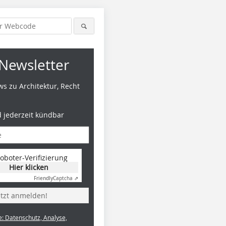
Newsletter
s zu Architektur, Recht
d jederzeit kündbar
oboter-Verifizierung
Hier klicken
Friendly
Captcha ⇗
etzt anmelden!
e: Datenschutz, Analyse,