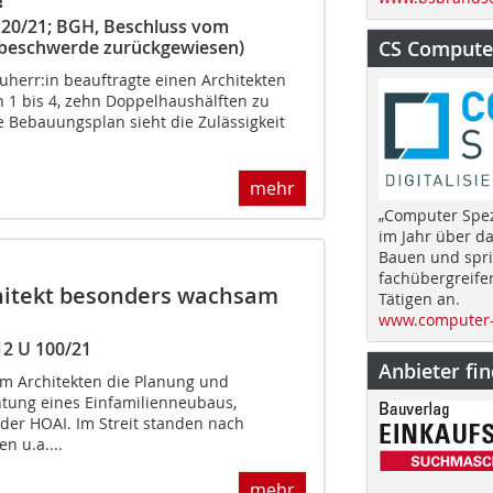
 20/21; BGH, Beschluss vom
gsbeschwerde zurückgewiesen)
CS Computer
uherr:in beauftragte einen Architekten
 1 bis 4, zehn Doppelhaushälften zu
 Bebauungsplan sieht die Zulässigkeit
mehr
„Computer Spez
im Jahr über d
Bauen und spri
fachübergreife
chitekt besonders wachsam
Tätigen an.
www.computer-
12 U 100/21
Anbieter fi
m Architekten die Planung und
htung eines Einfamilienneubaus,
der HOAI. Im Streit standen nach
n u.a....
mehr