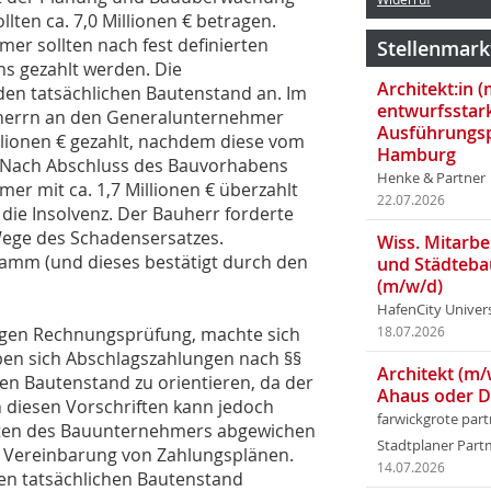
ten ca. 7,0 Millionen € betragen.
r sollten nach fest definierten
Stellenmark
s gezahlt werden. Die
Architekt:in 
den tatsächlichen Bautenstand an. Im
entwurfsstar
errn an den Generalunternehmer
Ausführungsp
llionen € gezahlt, nachdem diese vom
Hamburg
. Nach Abschluss des Bauvorhabens
Henke & Partner
mer mit ca. 1,7 Millionen € überzahlt
22.07.2026
die Insolvenz. Der Bauherr forderte
Wege des Schadensersatzes.
Wiss. Mitarbei
 Hamm (und dieses bestätigt durch den
und Städteba
(m/w/d)
HafenCity Univer
drigen Rechnungsprüfung, machte sich
18.07.2026
aben sich Abschlagszahlungen nach §§
Architekt (m/
en Bautenstand zu orientieren, da der
Ahaus oder 
n diesen Vorschriften kann jedoch
farwickgrote par
sten des Bauunternehmers abgewichen
Stadtplaner Par
e Vereinbarung von Zahlungsplänen.
14.07.2026
den tatsächlichen Bautenstand