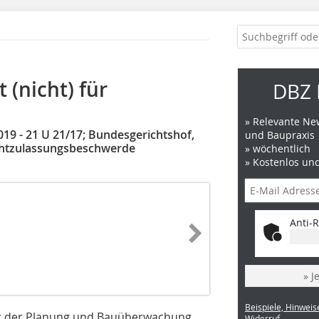
 (nicht) für
DBZ 
» Relevante New
19 - 21 U 21/17; Bundesgerichtshof,
und Baupraxis
ichtzulassungsbeschwerde
» wöchentlich
» Kostenlos un
Anti-R
» J
Beispiele, Hinweis
mit der Planung und Bauüberwachung
Widerruf