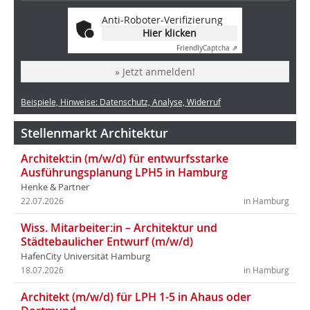
Anti-Roboter-Verifizierung
Hier klicken
Friendly
Captcha ⇗
» Jetzt anmelden!
Beispiele, Hinweise: Datenschutz, Analyse, Widerruf
Stellenmarkt Architektur
Architekt:in (m/w/d) für entwurfsstarke
Ausführungsplanung LPH5 in Hamburg
Henke & Partner
22.07.2026
in Hamburg
Wiss. Mitarbeiter:in – Architektur und
Städtebaulicher Entwurf (m/w/d)
HafenCity Universität Hamburg
18.07.2026
in Hamburg
Architekt (m/w/d) für LPH 1-5 in Ahaus oder