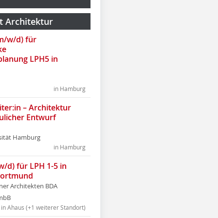
t Architektur
(m/w/d) für
ke
lanung LPH5 in
in Hamburg
ter:in – Architektur
ulicher Entwurf
sität Hamburg
in Hamburg
w/d) für LPH 1-5 in
Dortmund
tner Architekten BDA
tmbB
in Ahaus (+1 weiterer Standort)