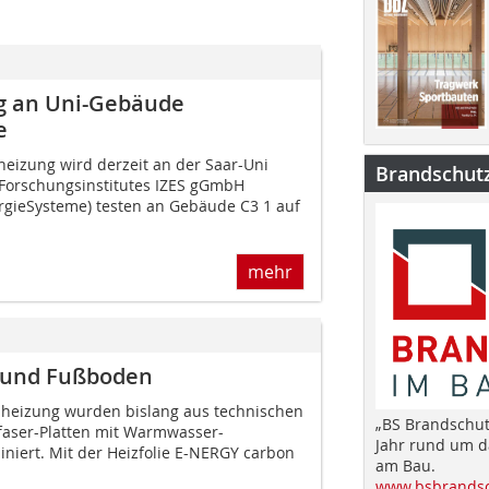
g an Uni-Gebäude
e
eizung wird derzeit an der Saar-Uni
Brandschut
 Forschungsinstitutes IZES gGmbH
nergieSysteme) testen an Gebäude C3 1 auf
mehr
d und Fußboden
heizung wurden bislang aus technischen
„BS Brandschut
faser-Platten mit Warmwasser-
Jahr rund um 
iert. Mit der Heizfolie E-NERGY carbon
am Bau.
www.bsbrandsc