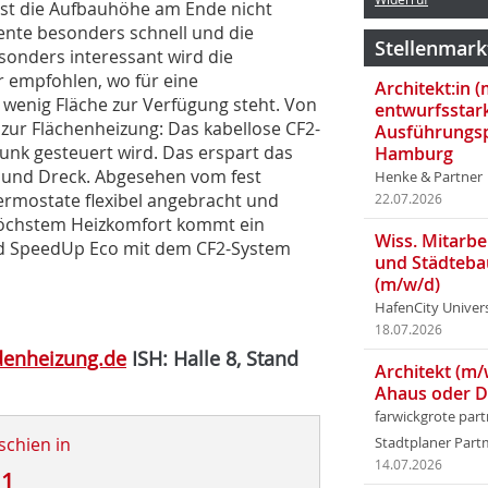
st die Aufbauhöhe am Ende nicht
ente besonders schnell und die
Stellenmark
sonders interessant wird die
 empfohlen, wo für eine
Architekt:in 
enig Fläche zur Verfügung steht. Von
entwurfsstar
ur Flächenheizung: Das kabellose CF2-
Ausführungsp
unk gesteuert wird. Das erspart das
Hamburg
 und Dreck. Abgesehen vom fest
Henke & Partner
ermostate flexibel angebracht und
22.07.2026
 höchstem Heizkomfort kommt ein
Wiss. Mitarbei
nd SpeedUp Eco mit dem CF2-System
und Städteba
(m/w/d)
HafenCity Univer
18.07.2026
enheizung.de
ISH: Halle 8, Stand
Architekt (m/
Ahaus oder 
farwickgrote par
schien in
Stadtplaner Par
14.07.2026
11