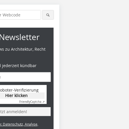
Newsletter
s zu Architektur, Recht
d jederzeit kündbar
oboter-Verifizierung
Hier klicken
Friendly
Captcha ⇗
etzt anmelden!
e: Datenschutz, Analyse,