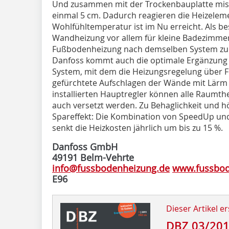
Und zusammen mit der Trockenbauplatte mis
einmal 5 cm. Dadurch reagieren die Heizelem
Wohlfühltemperatur ist im Nu erreicht. Als be
Wandheizung vor allem für kleine Badezimmer
Fußbodenheizung nach demselben System zu w
Danfoss kommt auch die optimale Ergänzung z
System, mit dem die Heizungsregelung über F
gefürchtete Aufschlagen der Wände mit Lärm
installierten Hauptregler können alle Raumth
auch versetzt werden. Zu Behaglichkeit und
Spareffekt: Die Kombination von SpeedUp u
senkt die Heizkosten jährlich um bis zu 15 %.
Danfoss GmbH
49191 Belm-Vehrte
info@fussbodenheizung.de
www.fussbod
E96
Dieser Artikel er
DBZ 03/20