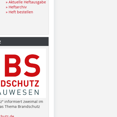
» Aktuelle Heftausgabe
» Heftarchiv
» Heft bestellen
z
z“ informiert zweimal im
das Thema Brandschutz
hutz.de