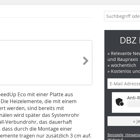
DBZ 
» Relevante New
und Baupraxis
» wöchentlich
» Kostenlos un
edUp Eco mit einer Platte aus
Anti-R
 Die Heizelemente, die mit einem
ert werden, sind bereits mit
nälen wird später das Systemrohr
» J
tall-Verbundrohr, das dauerhaft
e, dass durch die Montage einer
mente tragen nur zusätzlich 3 cm auf.
Beispiele, Hinweis
Widerruf