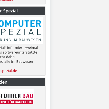
 Spezial
ial“ informiert zweimal
as softwareunterstützte
cht dabei
nd alle im Bauwesen
spezial.de
nden