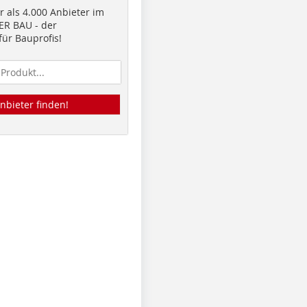
 als 4.000 Anbieter im
R BAU - der
ür Bauprofis!
nbieter finden!