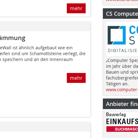
mehr
CS Computer
dämmung
Wall ist ähnlich aufgebaut wie ein
leifen sind um Schamottsteine verlegt, die
n speichern und an den Innenraum
„Computer Spez
im Jahr über d
Bauen und spri
mehr
fachübergreife
Tätigen an.
www.computer-
Anbieter fi