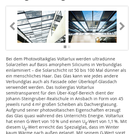
Bei dem Photovoltaikglas Voltarlux werden ultradünne
Solarzellen auf Basis amorphem Siliciums in Verbundglas
einlaminiert – die Solarschicht ist 50 bis 100 Mal dünner als
ein menschliches Haar. Das Glas kann wie jedes andere
Verbundglas auch als Fassade oder Überkopf-Glasdach
verwendet werden. Das Isolierglas Voltarlux
semitransparent für den Über-Kopf-Bereich dient der
Johann-Steingruber-Realschule in Ansbach in Form von 45
jeweils rund 4 m² großen Scheiben als Dach­verglasung.
Aufgrund seiner photovoltaischen Eigenschaften erzeugt
das Glas quasi während des Unterrichts Energie. Voltarlux
hat einen G-Wert von 10 % und einen U
-Wert von 1,1 %. Mit
g
diesem U
-Wert erreicht das Spezialglas, dass im Winter
g
kaum Wärme nach außen gelangt. Mit seinem G-Wert sorgt