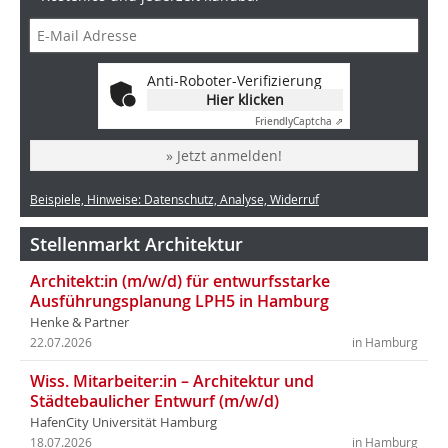
Anti-Roboter-Verifizierung
Hier klicken
Friendly
Captcha ⇗
» Jetzt anmelden!
Beispiele, Hinweise: Datenschutz, Analyse, Widerruf
Stellenmarkt Architektur
Architekt:in (m/w/d) für entwurfsstarke
Ausführungsplanung LPH5 in Hamburg
Henke & Partner
22.07.2026
in Hamburg
Wiss. Mitarbeiter:in – Architektur und
Städtebaulicher Entwurf (m/w/d)
HafenCity Universität Hamburg
18.07.2026
in Hamburg