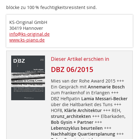
blöcke zu 100 % feuchtigkeitsresistent sind.
KS-Original GmbH
30419 Hannover
info@ks-original.de
www.ks-piano.de
Dieser Artikel erschien in
DBZ 06/2015
Mies van der Rohe Award 2015 +++
Ein Gespräch mit
Annemarie Bosch
zum Frankenhof in Erlangen +++
DBZ Heftpatin
Lamia Messari-Becker
über die Haltbarkeit des Tuns +++
HOF8,
Klärle Architektur
+++ REH,
strunz_architekten
+++ Elbarkaden,
Bob Gysin + Partner
+++
Lebenszyklus beurteilen
+++
Nachhaltige Quartiersplanung
+++