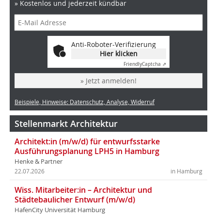
» Kostenlos und jederzeit kündbar
Anti-Roboter-Verifizierung
Hier klicken
Friendly
Captcha ⇗
» Jetzt anmelden!
Beispiele, Hinweise: Datenschutz, Analyse, Widerruf
Stellenmarkt Architektur
Architekt:in (m/w/d) für entwurfsstarke
Ausführungsplanung LPH5 in Hamburg
Henke & Partner
22.07.2026
in Hamburg
Wiss. Mitarbeiter:in – Architektur und
Städtebaulicher Entwurf (m/w/d)
HafenCity Universität Hamburg