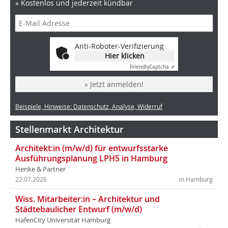
» Kostenlos und jederzeit kündbar
Anti-Roboter-Verifizierung
Hier klicken
Friendly
Captcha ⇗
» Jetzt anmelden!
Beispiele, Hinweise: Datenschutz, Analyse, Widerruf
Stellenmarkt Architektur
Architekt:in (m/w/d) für entwurfsstarke
Ausführungsplanung LPH5 in Hamburg
Henke & Partner
22.07.2026
in Hamburg
Wiss. Mitarbeiter:in – Architektur und
Städtebaulicher Entwurf (m/w/d)
HafenCity Universität Hamburg