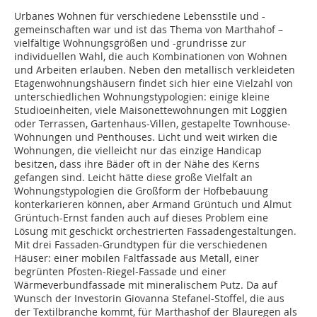
Urbanes Wohnen für verschiedene Lebensstile und -
gemeinschaften war und ist das Thema von Marthahof –
vielfältige Wohnungsgrößen und -grundrisse zur
individuellen Wahl, die auch Kombinationen von Wohnen
und Arbeiten erlauben. Neben den metallisch verkleideten
Etagenwohnungshäusern findet sich hier eine Vielzahl von
unterschiedlichen Wohnungstypologien: einige kleine
Studioeinheiten, viele Maisonettewohnungen mit Loggien
oder Terrassen, Gartenhaus-Villen, gestapelte Townhouse-
Wohnungen und Penthouses. Licht und weit wirken die
Wohnungen, die vielleicht nur das einzige Handicap
besitzen, dass ihre Bäder oft in der Nähe des Kerns
gefangen sind. Leicht hätte diese große Vielfalt an
Wohnungstypologien die Großform der Hofbebauung
konterkarieren können, aber Armand Grüntuch und Almut
Grüntuch-Ernst fanden auch auf dieses Problem eine
Lösung mit geschickt orchestrierten Fassadengestaltungen.
Mit drei Fassaden-Grundtypen für die verschiedenen
Häuser: einer mobilen Faltfassade aus Metall, einer
begrünten Pfosten-Riegel-Fassade und einer
Wärmeverbundfassade mit mineralischem Putz. Da auf
Wunsch der Investorin Giovanna Stefanel-Stoffel, die aus
der Textilbranche kommt, für Marthashof der Blauregen als