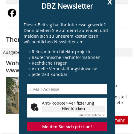
x
DBZ Newsletter
Dieser Beitrag hat Ihr Interesse geweckt?
Dann bleiben Sie auf dem Laufenden und
melden sich zu unserem kostenlosen
Thematisch passende Artikel:
wöchentlichen Newsletter an:
» Relevante Architekturprojekte
Ausgabe 03/2017
» Bautechnische Fachinformationen
Wohnhaus Prenzlauer Berg, Berlin
» Rechtliche Fragen
» Aktuelle Veranstaltungshinweise
www.barkowleibinger.com
» jederzeit kündbar
Versteckt im Innenhof einer
gründerzeitlichen Blockrandstruktur in
Berlin Prenzlauer Berg entstand ein
ungewöhnliches Wohnhaus: Mit einem steil
aufragenden, gut 10?m hohen Dach, mehr
Anti-Roboter-Verifizierung
Pyramide als...
Hier klicken
Friendly
Captcha ⇗
mehr
Melden Sie sich jetzt an!