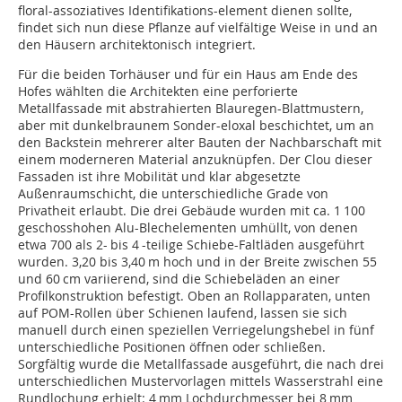
floral-assoziatives Identifikations-element dienen sollte,
findet sich nun diese Pflanze auf vielfältige Weise in und an
den Häusern architektonisch integriert.
Für die beiden Torhäuser und für ein Haus am Ende des
Hofes wählten die Architekten eine perforierte
Metallfassade mit abstrahierten Blauregen-Blattmustern,
aber mit dunkelbraunem Sonder-eloxal beschichtet, um an
den Backstein mehrerer alter Bauten der Nachbarschaft mit
einem moderneren Material anzuknüpfen. Der Clou dieser
Fassaden ist ihre Mobilität und klar abgesetzte
Außenraumschicht, die unterschiedliche Grade von
Privatheit erlaubt. Die drei Gebäude wurden mit ca. 1 100
geschosshohen Alu-Blechelementen umhüllt, von denen
etwa 700 als 2- bis 4 -teilige Schiebe-Faltläden ausgeführt
wurden. 3,20 bis 3,40 m hoch und in der Breite zwischen 55
und 60 cm variierend, sind die Schiebeläden an einer
Profilkonstruktion befestigt. Oben an Rollapparaten, unten
auf POM-Rollen über Schienen laufend, lassen sie sich
manuell durch einen speziellen Verriegelungshebel in fünf
unterschiedliche Positionen öffnen oder schließen.
Sorgfältig wurde die Metallfassade ausgeführt, die nach drei
unterschiedlichen Mustervorlagen mittels Wasserstrahl eine
Rundlochung erhielt: 4 mm Lochdurchmesser bei 8 mm