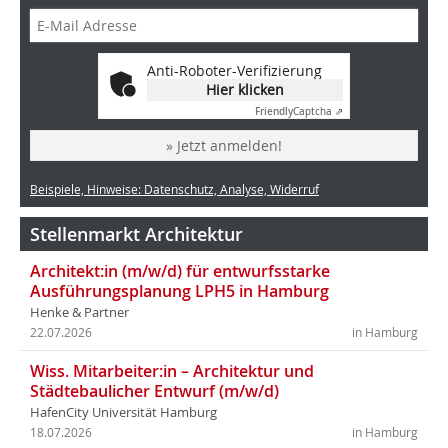
Anti-Roboter-Verifizierung
Hier klicken
Friendly
Captcha ⇗
» Jetzt anmelden!
Beispiele, Hinweise: Datenschutz, Analyse, Widerruf
Stellenmarkt Architektur
Architekt:in (m/w/d) für entwurfsstarke
Ausführungsplanung LPH5 in Hamburg
Henke & Partner
22.07.2026
in Hamburg
Wiss. Mitarbeiter:in – Architektur und
Städtebaulicher Entwurf (m/w/d)
HafenCity Universität Hamburg
18.07.2026
in Hamburg