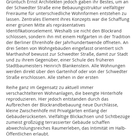
Grüntuch Ernst Architekten jedoch gaben ihr Bestes, um an
der Schwedter Straße eine Bebauungsstruktur vielfältiger
Freiräume für unterschiedliche Wohnformen entstehen zu
lassen. Zentrales Element ihres Konzepts war die Schaffung
einer grünen Mitte als repräsentatives
Identifikationselement. Weshalb sie nicht den Blockrand
schlossen, sondern ihn mit einem Hofgarten in der Tradition
der Berliner Ehrenhöfe der Jahrhundertwende öffneten. An
drei Seiten von Wohngebäuden eingefasst orientiert sich
Marthashof bewusst zur Schwedter Straße, damit zur Stadt
und zu ihrem Gegenüber, einer Schule des früheren
Stadtbaumeisters Heinrich Blankenstein. Alle Wohnungen
werden direkt über den Gartenhof oder von der Schwedter
Straße erschlossen. Alle stehen in der ersten
Reihe ganz im Gegensatz zu aktuell immer
verschachtelteren Wohnanlagen, die beengte Hinterhöfe
reproduzieren. Hier jedoch entstanden durch das
Aufbrechen der Blockrandbebauung neue Durchlässe,
kleine Zwischenhöfe mit Privatgärten entlang der
Gebäuderückseiten. Vielfältige Blickachsen und Sichtbezüge
zumeist großzügig terrassierter Gebäude schaffen
abwechslungsreiches Raumerleben, das Intimität im Halb-
Öffentlichen erlaubt.