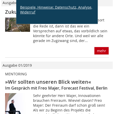
Ausgabe 09/2025
Beispiele, Hinweise: Datenschutz, Analyse,
Zukunftsort Dransdorfer Berg
Widerruf
Wenn von Zukunft, gar einem Zukunftsort
die Rede ist, dann ist das wie ein
Versprechen auf etwas, das vorbildlich sein
könnte für andere Orte. Und weil wir alle
gerade im Zugzwang sind, der...
mehr
Ausgabe 01/2019
MENTORING
»Wir sollten unseren Blick weiten«
Im Gespräch mit Freo Majer, Forecast Festival, Berlin
Sehr geehrter Herr Majer, Innovationen
brauchen Freiraum. Wieviel davon? Freo
Majer: Der Freiraum darf schon groß sein!
Als wir zu Beginn des Projekts die