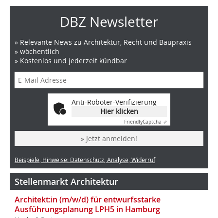
DBZ Newsletter
» Relevante News zu Architektur, Recht und Baupraxis
» wöchentlich
» Kostenlos und jederzeit kündbar
Anti-Roboter-Verifizierung
Hier klicken
Friendly
Captcha ⇗
» Jetzt anmelden!
Beispiele, Hinweise: Datenschutz, Analyse, Widerruf
Stellenmarkt Architektur
Architekt:in (m/w/d) für entwurfsstarke
Ausführungsplanung LPH5 in Hamburg