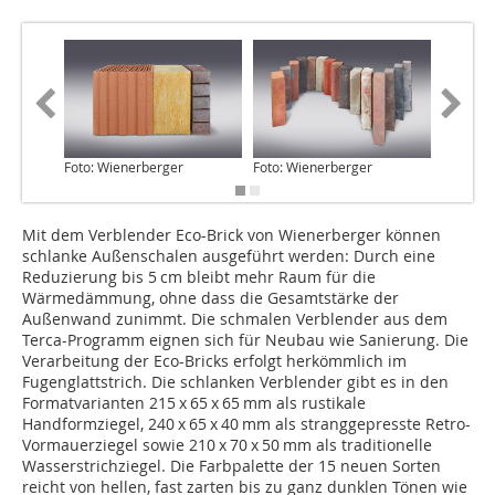
Foto: Wienerberger
Foto: Wienerberger
Foto: Wi
Mit dem Verblender Eco-Brick von Wienerberger können
schlanke Außenschalen ausgeführt werden: Durch eine
Reduzierung bis 5 cm bleibt mehr Raum für die
Wärmedämmung, ohne dass die Gesamtstärke der
Außenwand zunimmt. Die schmalen Verblender aus dem
Terca-Programm eignen sich für Neubau wie Sanierung. Die
Verarbeitung der Eco-Bricks erfolgt herkömmlich im
Fugenglattstrich. Die schlanken Verblender gibt es in den
Formatvarianten 215 x 65 x 65 mm als rustikale
Handformziegel, 240 x 65 x 40 mm als stranggepresste Retro-
Vormauerziegel sowie 210 x 70 x 50 mm als traditionelle
Wasserstrichziegel. Die Farbpalette der 15 neuen Sorten
reicht von hellen, fast zarten bis zu ganz dunklen Tönen wie