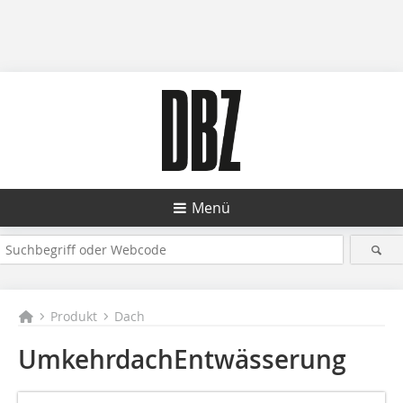
Menü
Produkt
Dach
UmkehrdachEntwässerung