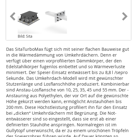
Bild: Sita
Das SitaTurboMax fügt sich mit seiner flachen Bauweise gut
in die Wärmedämmung von Umkehrdächern. Denn er
verfügt über einen vorprofilierten Dämmkörper, der den
Edelstahlkörper fugenlos einbettet und so Wärmeverluste
minimiert. Der Speier-Einsatz entwässert bis zu 8,8 l /sepro
Sekunde. Das Umkehrdach-Modell wird mit gewünschter
Stutzenlänge und Losflanschhöhe produziert. Kombinierbar
sind Anstau-Losflansche von 10, 25, 35, 45 und 55 mm. Der ­
Anstauring aus Polyethylen, der vor Ort auf die gewünschte
Höhe gekürzt werden kann, ermöglicht Anstauhöhen bis
200 mm. Diese Höchst­­leis­tung profiliert ihn für den Einsatz
bei „dicken“ Umkehrdächern mit Begrünung. Die Not­­
entwässerer sind so eingestellt, dass sie erst ab einer
definierten Stauhöhe anspringen. Normalregen ist im
Gullytopf unerwünscht, da er zu einem unschönen Tröpfeln
des Speierrohres führen würde. Auf Dauer könnten so