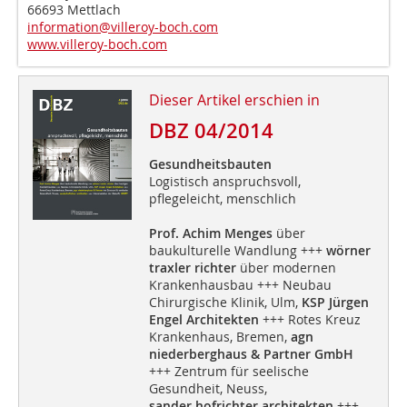
66693 Mettlach
information@villeroy-boch.com
www.villeroy-boch.com
Dieser Artikel erschien in
DBZ 04/2014
Gesundheitsbauten
Logistisch anspruchsvoll,
pflegeleicht, menschlich
Prof. Achim Menges
über
baukulturelle Wandlung +++
wörner
traxler richter
über modernen
Krankenhausbau +++ Neubau
Chirurgische Klinik, Ulm,
KSP Jürgen
Engel Architekten
+++ Rotes Kreuz
Krankenhaus, Bremen,
agn
niederberghaus & Partner GmbH
+++ Zentrum für seelische
Gesundheit, Neuss,
sander.hofrichter architekten
+++