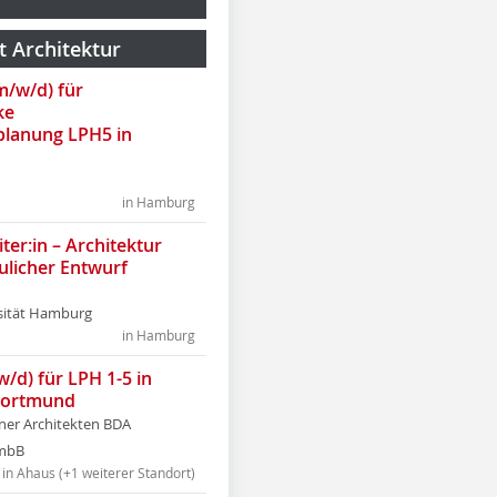
t Architektur
(m/w/d) für
ke
lanung LPH5 in
in Hamburg
ter:in – Architektur
ulicher Entwurf
sität Hamburg
in Hamburg
w/d) für LPH 1-5 in
Dortmund
tner Architekten BDA
tmbB
in Ahaus (+1 weiterer Standort)