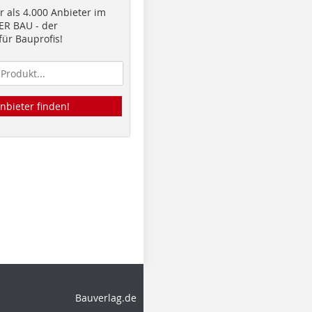
 als 4.000 Anbieter im
R BAU - der
ür Bauprofis!
nbieter finden!
Bauverlag.de