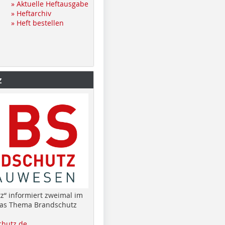
» Aktuelle Heftausgabe
» Heftarchiv
» Heft bestellen
z
z“ informiert zweimal im
das Thema Brandschutz
hutz.de