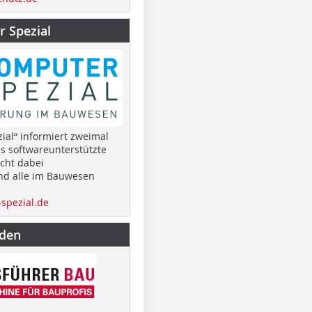
 Spezial
ial“ informiert zweimal
as softwareunterstützte
cht dabei
nd alle im Bauwesen
spezial.de
nden