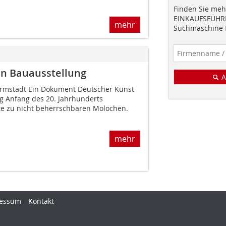
Finden Sie mehr
EINKAUFSFÜHRE
mehr
Suchmaschine f
en Bauausstellung
A
rmstadt Ein Dokument Deutscher Kunst
ng Anfang des 20. Jahrhunderts
dte zu nicht beherrschbaren Molochen.
mehr
essum
Kontakt