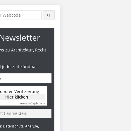
Newsletter
s zu Architektur, Recht
d jederzeit kündbar
oboter-Verifizierung
Hier klicken
Friendly
Captcha ⇗
etzt anmelden!
e: Datenschutz, Analyse,