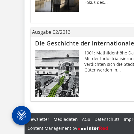
Fokus des...
Ausgabe 02/2013
Die Geschichte der International
1901: Mathildenhöhe Da
Mit der Industrialisieru
verdichten sich die Stä
Güter werden in...
Newsletter
Mediadaten
AGB
Datenschutz
Impr
Content Management by