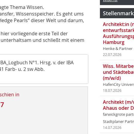
agte Thema Wissen.
Stellenmark
ansfer, Wissensspeicher. Es geht ums
edge Pearls“ dieser Welt und darum,
Architekt:in 
entwurfsstar
hier vorliegende erste Teil der
Ausführungsp
r unterhaltsam und schließt mit einem
Hamburg
Henke & Partner
22.07.2026
IBA_Logbuch N°1. Hrsg. v. der IBA
Wiss. Mitarbei
41 Farb- u. 2 sw Abb.
und Städteba
(m/w/d)
HafenCity Univer
18.07.2026
schien in
Architekt (m/
17
Ahaus oder 
farwickgrote par
Stadtplaner Par
14.07.2026