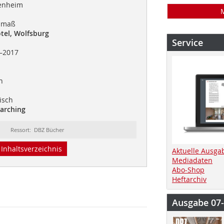
senheim
nmaß
tel, Wolfsburg
Service
–2017
n
isch
arching
Ressort: DBZ Bücher
Inhaltsverzeichnis
Aktuelle Ausga
Mediadaten
Abo-Shop
Heftarchiv
Ausgabe 07