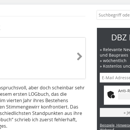
t
DBZ 
» Relevante New
und Baupraxis
» wöchentlich
» Kostenlos un
nspruchsvoll, aber doch scheinbar sehr
Anti-R
 diesem ersten LOGbuch, das die
im vierten Jahr ihres Bestehens
en Stimmengewirr konfrontiert. Das
» J
schiedlichsten Standpunkten aus ihre
uch“ schrieb ich zuerst fehlerhaft,
ges.
Beispiele, Hinweis
Widerruf