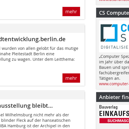
mehr
CS Computer
dtentwicklung.berlin.de
d wurden von allen gelobt für das mutige
nahe Pleitestadt Berlin eine
„Computer Spez
ellung zu wagen. Unter dem Leitthema:
im Jahr über d
Bauen und spri
fachübergreife
mehr
Tätigen an.
www.computer-
Anbieter fi
usstellung bleibt…
sel Wilhelmsburg nicht mehr als der
 blinder Fleck auf der hanseatischen
 IBA Hamburg ist der Archipel in den