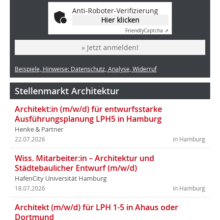
Anti-Roboter-Verifizierung
Hier klicken
Friendly
Captcha ⇗
» Jetzt anmelden!
Beispiele, Hinweise: Datenschutz, Analyse, Widerruf
Stellenmarkt Architektur
Architekt:in (m/w/d) für entwurfsstarke
Ausführungsplanung LPH5 in Hamburg
Henke & Partner
22.07.2026
in Hamburg
Wiss. Mitarbeiter:in – Architektur und
Städtebaulicher Entwurf (m/w/d)
HafenCity Universität Hamburg
18.07.2026
in Hamburg
Architekt (m/w/d) für LPH 1-5 in Ahaus oder
Dortmund