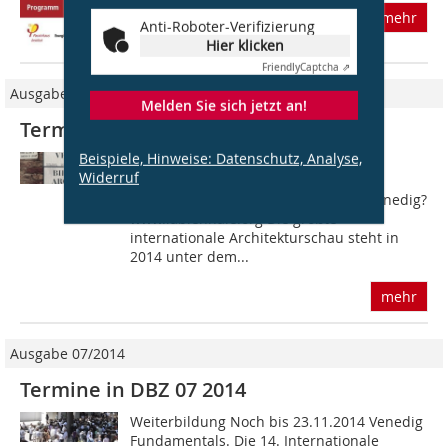
mehr
Anti-Roboter-Verifizierung
Hier klicken
Friendly
Captcha ⇗
Ausgabe 06/2014
Melden Sie sich jetzt an!
Termine in DBZ 06 2014
Beispiele, Hinweise: Datenschutz, Analyse,
Weiterbildung 07.06. bis 23.11.2014
Widerruf
Venedig Fundamentals. Die 14.
Internationale Architekturbiennale Venedig?
www.labiennale.org Die größte
internationale Architekturschau steht in
2014 unter dem...
mehr
Ausgabe 07/2014
Termine in DBZ 07 2014
Weiterbildung Noch bis 23.11.2014 Venedig
Fundamentals. Die 14. Internationale