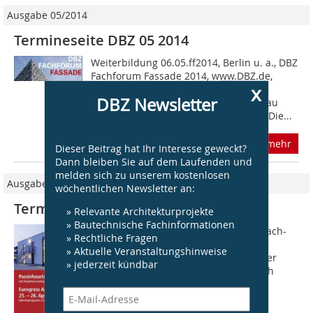
Ausgabe 05/2014
Termineseite DBZ 05 2014
Weiterbildung 06.05.ff2014, Berlin u. a., DBZ
Fachforum Fassade 2014, www.DBZ.de,
x
Fachforen Das Fachforum Fassade
DBZ Newsletter
beleuchtet praxisorientiert den Neubau
ebenso wie Maßnahmen im Bestand. Die...
mehr
Dieser Beitrag hat Ihr Interesse geweckt?
Dann bleiben Sie auf dem Laufenden und
melden sich zu unserem kostenlosen
Ausgabe 03/2014
wöchentlichen Newsletter an:
Termineseite DBZ 03 2014
» Relevante Architekturprojekte
» Bautechnische Fachinformationen
Weiterbildung 18. bis 20.03.2014 Rottach-
» Rechtliche Fragen
Egern am Tegernsee 83. Bauschäden
» Aktuelle Veranstaltungshinweise
Forum?www.bauschaedenforum.de Der
» jederzeit kündbar
Informations- und Meinungsaustausch
unter allen Baubeteiligten auf dem
Bauschäden-Forum...