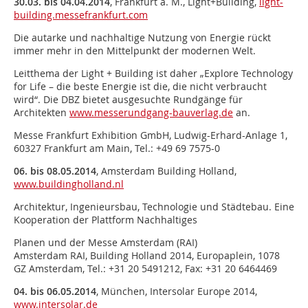
30.03. bis 04.04.2014
, Frankfurt a. M., Light+Building,
light-
building.messefrankfurt.com
Die autarke und nachhaltige Nutzung von Energie rückt
immer mehr in den Mittelpunkt der modernen Welt.
Leitthema der Light + Building ist daher „Explore Technology
for Life – die beste Energie ist die, die nicht verbraucht
wird“. Die DBZ bietet ausgesuchte Rundgänge für
Architekten
www.messerundgang-bauverlag.de
an.
Messe Frankfurt Exhibition GmbH, Ludwig-Erhard-Anlage 1,
60327 Frankfurt am Main, Tel.: +49 69 7575-0
06. bis 08.05.2014
, Amsterdam Building Holland,
www.buildingholland.nl
Architektur, Ingenieursbau, Technologie und Städtebau. Eine
Kooperation der Plattform Nachhaltiges
Planen und der Messe Amsterdam (RAI)
Amsterdam RAI, Building Holland 2014, Europaplein, 1078
GZ Amsterdam, Tel.: +31 20 5491212, Fax: +31 20 6464469
04. bis 06.05.2014
, München, Intersolar Europe 2014,
www.intersolar.de