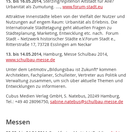
15. bis 16.05.2014
, Sterzing/Vipiteno/I Altstadt für Alle?
Urbanität als Zumutung. ....,
www.forum-stadt.eu
Attraktive Innenstädte leben von der Vielfalt der Nutzer und
Nutzungen auf engem Raum: Urbanität als Erlebnis. Die
Internationale Städtetagung geht aktuellen Fragen zu
Städteplanung, Marketing, Entwicklung etc. nach. Forum
Stadt – Netzwerk historischer Städte e.V.Forum Stadt e.,
Ritterstraße 17, 73728 Esslingen am Neckar
13. bis 14.05.2014
, Hamburg, Messe Schulbau 2014,
www.schulbau-messe.de
Unter dem Leitmotiv „Bildungsbau ist Zukunft“ kommen
Architekten, Fachplaner, Schulleiter, Vertreter aus Politik und
Verwaltung zusammen, um sich über aktuelle Themen und
Entwicklungen zu informieren.
Cubus Medien Verlag GmbH, S. Natebus, 20249 Hamburg,
Tel.: +49 40 28096750,
sabine.natebus@schulbau-messe.de
Messen