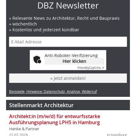
DBZ Newsletter
» Relevante News zu Architektur, Recht und Baupraxis
» wöchentlich
» Kostenlos und jederzeit kündbar
Anti-Roboter-Verifizierung
Hier klicken
Friendly
Captcha ⇗
» Jetzt anmelden!
Beispiele, Hinweise: Datenschutz, Analyse, Widerruf
Stellenmarkt Architektur
Architekt:in (m/w/d) für entwurfsstarke
Ausführungsplanung LPH5 in Hamburg
Henke & Partner
22.07.2026
in Hamburg