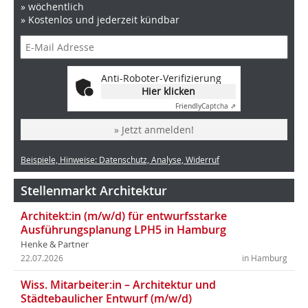
» wöchentlich
» Kostenlos und jederzeit kündbar
Anti-Roboter-Verifizierung
Hier klicken
Friendly
Captcha ⇗
» Jetzt anmelden!
Beispiele, Hinweise: Datenschutz, Analyse, Widerruf
Stellenmarkt Architektur
Architekt:in (m/w/d) für entwurfsstarke
Ausführungsplanung LPH5 in Hamburg
Henke & Partner
22.07.2026
in Hamburg
Wiss. Mitarbeiter:in – Architektur und
Städtebaulicher Entwurf (m/w/d)