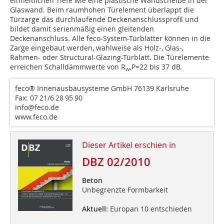
einheitlichen Tiefe wie eine plastische Wandscheibe in der
Glaswand. Beim raumhohen Türelement überlappt die
Türzarge das durchlaufende Deckenanschlussprofil und
bildet damit serienmäßig einen gleitenden
Deckenanschluss. Alle feco-System-Türblätter können in die
Zarge eingebaut werden, wahlweise als Holz-, Glas-,
Rahmen- oder Structural-Glazing-Türblatt. Die Türelemente
erreichen Schalldämmwerte von R
,P=22 bis 37 dB.
w
feco® Innenausbausysteme GmbH 76139 Karlsruhe
Fax: 07 21/6 28 95 90
info@feco.de
www.feco.de
Dieser Artikel erschien in
DBZ 02/2010
Beton
Unbegrenzte Formbarkeit
Aktuell:
Europan 10 entschieden