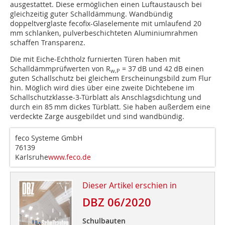
ausgestattet. Diese ermöglichen einen Luftaustausch bei
gleichzeitig guter Schalldämmung. Wandbündig
doppeltverglaste fecofix-Glaselemente mit umlaufend 20
mm schlanken, pulverbeschichteten Aluminiumrahmen
schaffen Transparenz.
Die mit Eiche-Echtholz furnierten Türen haben mit
Schalldämmprüfwerten von R
= 37 dB und 42 dB einen
w,P
guten Schallschutz bei gleichem Erscheinungsbild zum Flur
hin. Möglich wird dies über eine zweite Dichtebene im
Schallschutzklasse-3-Türblatt als Anschlagsdichtung und
durch ein 85 mm dickes Türblatt. Sie haben außerdem eine
verdeckte Zarge ausgebildet und sind wandbündig.
feco Systeme GmbH
76139
Karlsruhe
www.feco.de
Dieser Artikel erschien in
DBZ 06/2020
Schulbauten