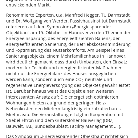
entwickelnden Markt.
Renommierte Experten, u.a. Manfred Hegger, TU Darmstadt,
und Dr. Wolfgang von Werder, Passivhausinstitut Darmstadt,
referieren auf dem Symposium „Energiesparender
Objektbau“ am 15. Oktober in Hannover zu den Themen der
Energieeinsparung, des energieeffizienten Bauens, der
energieeffizienten Sanierung, der Betriebskostenminderung
und -optimierung des Nutzerkomforts. Am Beispiel eines
Sanierungsobjekts, einem Mehrfamilienhaus in Hannover,
wird deutlich gemacht, dass durch Umbauten, den Einsatz
modernster Technik und energieeffizienter Maßnahmen
nicht nur die Energiebilanz des Hauses ausgeglichen
werden kann, sondern auch eine CO
-neutrale und
2
regenerative Energieversorgung des Objektes gewährleistet
ist. Darüber hinaus weist das Objekt einen weiteren
interessanten Ansatz auf: Die energetisch optimierten
Wohnungen bieten aufgrund der geringen Heiz-
Nebenkosten den Mietern langfristig ein kalkulierbares
Mietniveau. Die Veranstaltung erfolgt in Kooperation mit
Stiebel Eltron und dem Gütersloher Bauverlag (DBZ,
Bauwelt, TAB, Bundesbaublatt, Facility Management ... ).
Das Symposium „Energiesparender Objektbau“ richtet sich