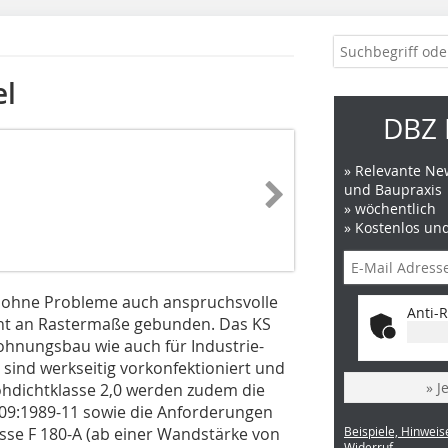
el
DBZ 
» Relevante New
und Baupraxis
» wöchentlich
» Kostenlos un
n ohne Probleme auch anspruchsvolle
Anti-R
icht an Rastermaße gebunden. Das KS
Wohnungsbau wie auch für Industrie-
sind werkseitig vorkonfektioniert und
» J
Rohdichtklasse 2,0 werden zudem die
109:1989-11 sowie die Anforderungen
se F 180-A (ab einer Wandstärke von
Beispiele, Hinweis
Widerruf