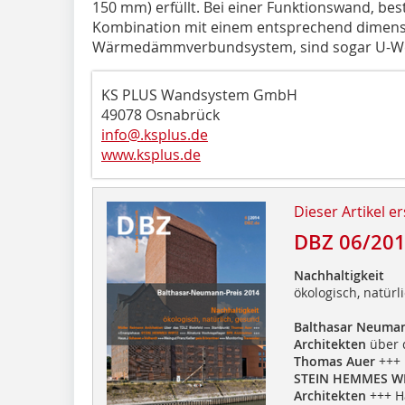
150 mm) erfüllt. Bei einer Funktionswand, be
Kombination mit einem entsprechend dimens
Wärmedämmverbundsystem, sind sogar U-Wert
KS PLUS Wandsystem GmbH
49078 Osnabrück
info@.ksplus.de
www.ksplus.de
Dieser Artikel er
DBZ 06/20
Nachhaltigkeit
ökologisch, natürl
Balthasar Neuman
Architekten
über d
Thomas Auer
+++ 
STEIN HEMMES W
Architekten
+++ H