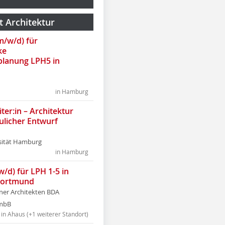
t Architektur
(m/w/d) für
ke
lanung LPH5 in
in Hamburg
ter:in – Architektur
ulicher Entwurf
sität Hamburg
in Hamburg
w/d) für LPH 1-5 in
Dortmund
tner Architekten BDA
tmbB
in Ahaus (+1 weiterer Standort)