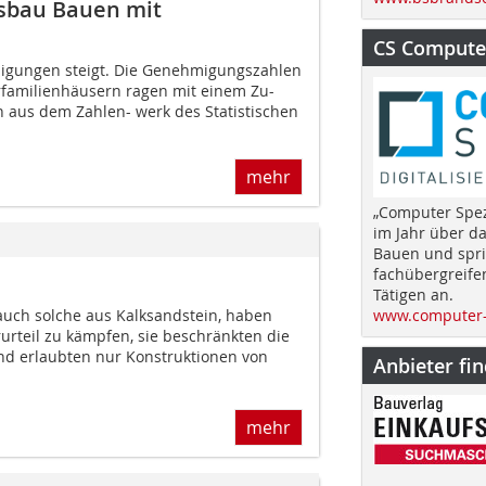
sbau Bauen mit
CS Computer
igungen steigt. Die Geneh­migungszahlen
familienhäusern ragen mit einem Zu-
h aus dem Zahlen- werk des Statistischen
mehr
„Computer Spez
im Jahr über d
Bauen und spri
fachübergreife
Tätigen an.
 auch solche aus Kalksandstein, haben
www.computer-
rteil zu kämpfen, sie beschränkten die
und erlaubten nur Konstruktionen von
Anbieter fi
mehr