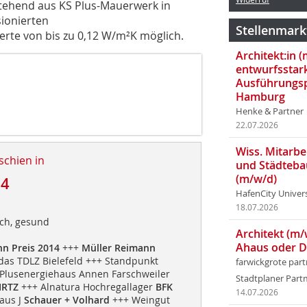
stehend aus KS Plus-Mauerwerk in
ionierten
Stellenmark
e von bis zu 0,12 W/m²K möglich.
Architekt:in 
entwurfsstar
Ausführungsp
Hamburg
Henke & Partner
22.07.2026
Wiss. Mitarbei
schien in
und Städteba
(m/w/d)
14
HafenCity Univer
18.07.2026
ich, gesund
Architekt (m/
Ahaus oder 
n Preis 2014
+++
Müller Reimann
as TDLZ Bielefeld +++ Standpunkt
farwickgrote par
Plusenergiehaus Annen Farschweiler
Stadtplaner Par
IRTZ
+++ Alnatura Hochregallager
BFK
14.07.2026
aus J
Schauer + Volhard
+++ Weingut