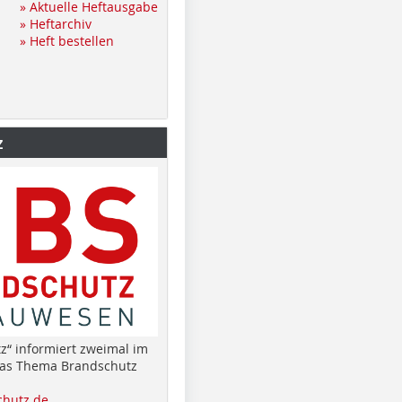
» Aktuelle Heftausgabe
» Heftarchiv
» Heft bestellen
z
z“ informiert zweimal im
das Thema Brandschutz
hutz.de