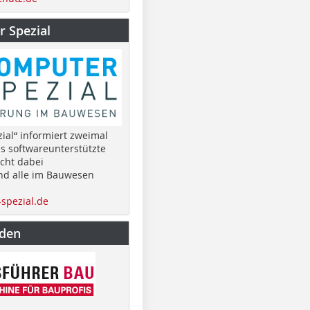
 Spezial
ial“ informiert zweimal
as softwareunterstützte
cht dabei
nd alle im Bauwesen
spezial.de
nden