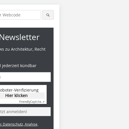
Newsletter
s zu Architektur, Recht
d jederzeit kündbar
oboter-Verifizierung
Hier klicken
Friendly
Captcha ⇗
etzt anmelden!
e: Datenschutz, Analyse,