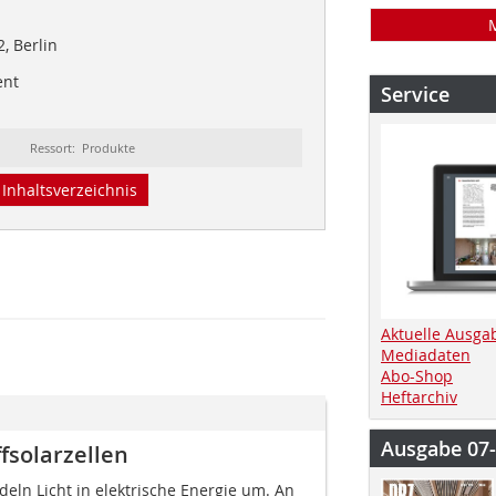
, Berlin
ent
Service
Ressort: Produkte
Inhaltsverzeichnis
Aktuelle Ausga
Mediadaten
Abo-Shop
Heftarchiv
Ausgabe 07
fsolarzellen
deln Licht in elektrische Energie um. An