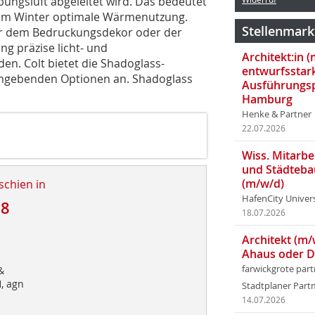
ungsluft abgeleitet wird. Das bedeutet
m Winter optimale Wärmenutzung.
Stellenmark
er dem Bedruckungsdekor oder der
g präzise licht- und
Architekt:in 
en. Colt bietet die Shadoglass-
entwurfsstar
ormgebenden Optionen an. Shadoglass
Ausführungsp
Hamburg
Henke & Partner
22.07.2026
Wiss. Mitarbei
und Städteba
(m/w/d)
schien in
HafenCity Univer
18
18.07.2026
Architekt (m/
Ahaus oder 
farwickgrote par
&
, agn
Stadtplaner Par
14.07.2026