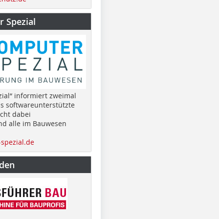
 Spezial
ial“ informiert zweimal
as softwareunterstützte
cht dabei
nd alle im Bauwesen
spezial.de
nden