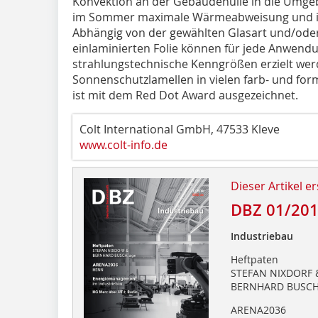
Konvektion an der Gebäudehülle in die Umgeb
im Sommer maximale Wärmeabweisung und i
Abhängig von der gewählten Glasart und/od
einlaminierten Folie können für jede Anwendun
strahlungstechnische Kenngrößen erzielt werd
Sonnenschutzlamellen in vielen farb- und f
ist mit dem Red Dot Award ausgezeichnet.
Colt International GmbH, 47533 Kleve
www.colt-info.de
Dieser Artikel er
DBZ 01/20
Industriebau
Heftpaten
STEFAN NIXDORF 
BERNHARD BUSCH
ARENA2036