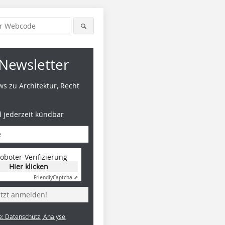
Newsletter
s zu Architektur, Recht
d jederzeit kündbar
oboter-Verifizierung
Hier klicken
Friendly
Captcha ⇗
etzt anmelden!
e: Datenschutz, Analyse,