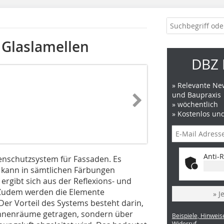
Glaslamellen
DBZ 
» Relevante New
und Baupraxis
» wöchentlich
» Kostenlos un
Anti-R
enschutzsystem für Fassaden. Es
d kann in sämtlichen Färbungen
rgibt sich aus der Reflexions- und
 Zudem werden die Elemente
» J
r Vorteil des Systems besteht darin,
 Innenräume getragen, sondern über
Beispiele, Hinweis
Widerruf