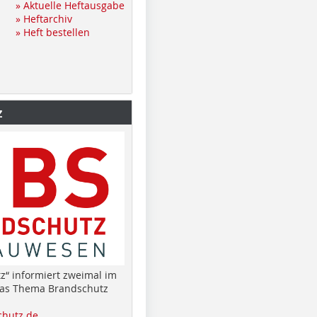
» Aktuelle Heftausgabe
» Heftarchiv
» Heft bestellen
z
z“ informiert zweimal im
das Thema Brandschutz
hutz.de