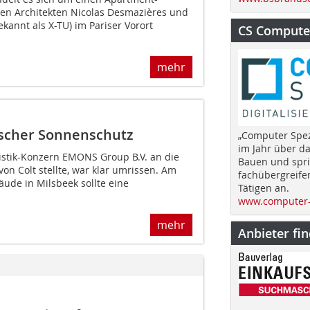
en Architekten Nicolas Desmazières und
annt als X-TU) im Pariser Vorort
CS Computer
mehr
ischer Sonnenschutz
„Computer Spez
im Jahr über d
gistik-Konzern EMONS Group B.V. an die
Bauen und spri
n Colt stellte, war klar umrissen. Am
fachübergreife
de in Milsbeek sollte eine
Tätigen an.
www.computer-
mehr
Anbieter fi