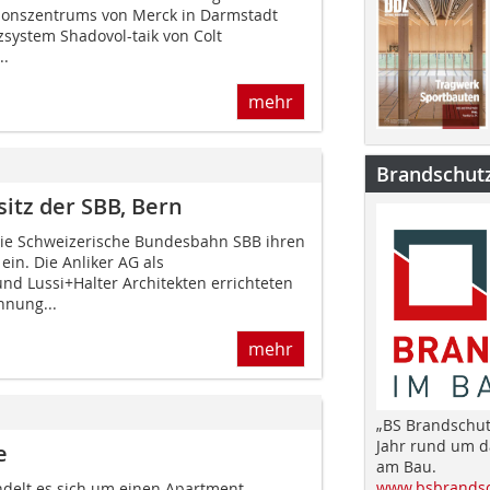
tionszentrums von Merck in Darmstadt
system Shadovol-taik von Colt
..
mehr
Brandschut
itz der SBB, Bern
die Schweizerische Bundesbahn SBB ihren
ein. Die Anliker AG als
d Lussi+Halter Architekten errichteten
hnung...
mehr
„BS Brandschut
Jahr rund um 
e
am Bau.
www.bsbrandsc
ndelt es sich um einen Apartment-