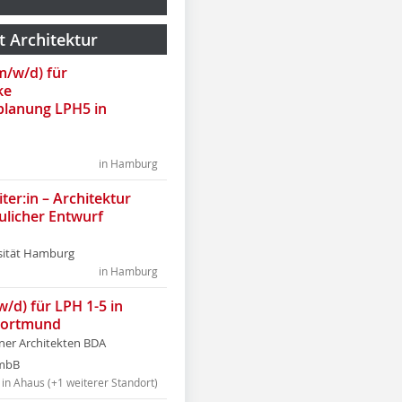
t Architektur
(m/w/d) für
ke
lanung LPH5 in
in Hamburg
ter:in – Architektur
ulicher Entwurf
sität Hamburg
in Hamburg
w/d) für LPH 1-5 in
Dortmund
tner Architekten BDA
tmbB
in Ahaus (+1 weiterer Standort)