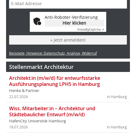
Anti-Roboter-Verifizierung
Hier klicken
Friendly
Captcha ⇗
» Jetzt anmelden!
Beispiele, Hinweise: Datenschutz, Analyse, Widerruf
Stellenmarkt Architektur
Architekt:in (m/w/d) für entwurfsstarke
Ausführungsplanung LPH5 in Hamburg
Henke & Partner
22.07.2026
in Hamburg
Wiss. Mitarbeiter:in – Architektur und
Städtebaulicher Entwurf (m/w/d)
HafenCity Universität Hamburg
18.07.2026
in Hamburg