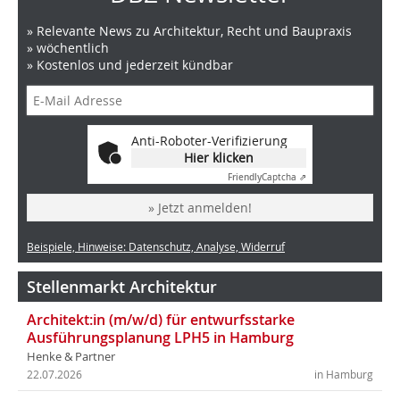
» Relevante News zu Architektur, Recht und Baupraxis
» wöchentlich
» Kostenlos und jederzeit kündbar
Anti-Roboter-Verifizierung
Hier klicken
Friendly
Captcha ⇗
» Jetzt anmelden!
Beispiele, Hinweise: Datenschutz, Analyse, Widerruf
Stellenmarkt Architektur
Architekt:in (m/w/d) für entwurfsstarke
Ausführungsplanung LPH5 in Hamburg
Henke & Partner
22.07.2026
in Hamburg