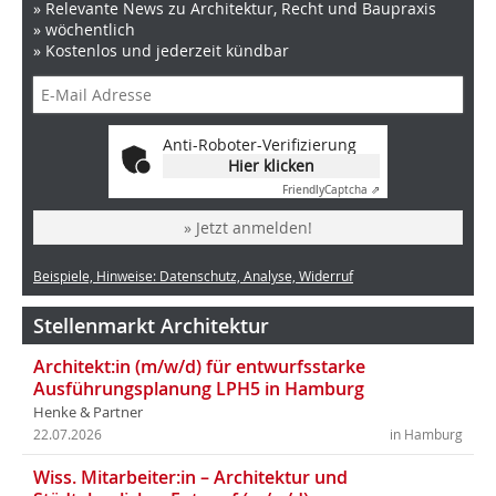
» Relevante News zu Architektur, Recht und Baupraxis
» wöchentlich
» Kostenlos und jederzeit kündbar
Anti-Roboter-Verifizierung
Hier klicken
Friendly
Captcha ⇗
» Jetzt anmelden!
Beispiele, Hinweise: Datenschutz, Analyse, Widerruf
Stellenmarkt Architektur
Architekt:in (m/w/d) für entwurfsstarke
Ausführungsplanung LPH5 in Hamburg
Henke & Partner
22.07.2026
in Hamburg
Wiss. Mitarbeiter:in – Architektur und