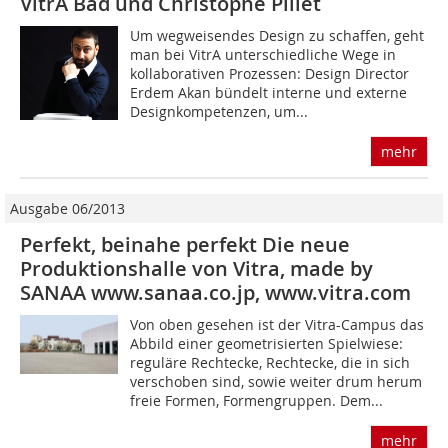
VitrA Bad und Christophe Pillet
Um wegweisendes De­sign zu schaffen, geht
man bei Vi­trA un­ter­schied­li­che Wege in
kollaborativen Prozessen: Design Director
Erdem Akan bündelt interne und externe
Designkompetenzen, um...
mehr
Ausgabe 06/2013
Perfekt, beinahe perfekt Die neue
Produktionshalle von Vitra, made by
SANAA www.sanaa.co.jp, www.vitra.com
Von oben gesehen ist der Vitra-Campus das
Abbild einer geometrisierten Spielwiese:
reguläre Rechtecke, Rechtecke, die in sich
verschoben sind, sowie weiter drum herum
freie Formen, Formengruppen. Dem...
mehr