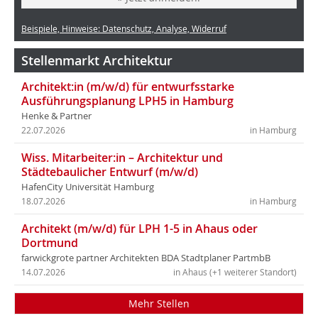
Beispiele, Hinweise: Datenschutz, Analyse, Widerruf
Stellenmarkt Architektur
Architekt:in (m/w/d) für entwurfsstarke
Ausführungsplanung LPH5 in Hamburg
Henke & Partner
22.07.2026
in Hamburg
Wiss. Mitarbeiter:in – Architektur und
Städtebaulicher Entwurf (m/w/d)
HafenCity Universität Hamburg
18.07.2026
in Hamburg
Architekt (m/w/d) für LPH 1-5 in Ahaus oder
Dortmund
farwickgrote partner Architekten BDA Stadtplaner PartmbB
14.07.2026
in Ahaus (+1 weiterer Standort)
Mehr Stellen