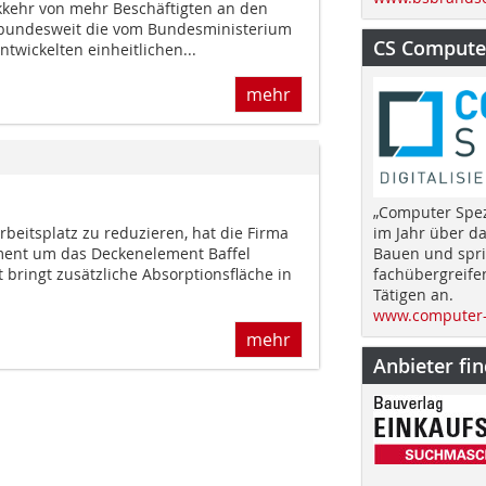
ckkehr von mehr Beschäftigten an den
n bundesweit die vom Bundesministerium
CS Computer
ntwickelten einheitlichen...
mehr
„Computer Spez
eitsplatz zu reduzieren, hat die Firma
im Jahr über d
ment um das Deckenelement Baffel
Bauen und spri
t bringt zusätzliche Absorptionsfläche in
fachübergreife
Tätigen an.
www.computer-
mehr
Anbieter fi