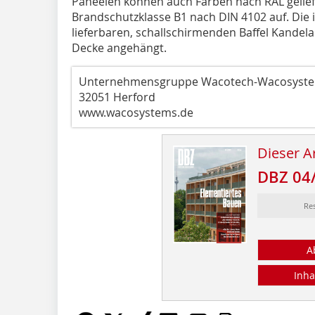
Paneelen können auch Farben nach RAL gelief
Brandschutzklasse B1 nach DIN 4102 auf. Die 
lieferbaren, schallschirmenden Baffel Kandela
Decke angehängt.
Unternehmensgruppe Wacotech-Wacosyst
32051 Herford
www.wacosystems.de
Dieser Ar
DBZ 04
Re
A
Inha