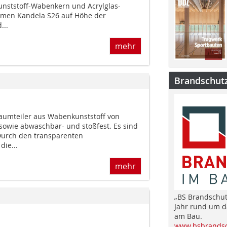
Kunststoff-Wabenkern und Acrylglas-
men Kandela S26 auf Höhe der
...
mehr
Brandschut
Raumteiler aus Wabenkunststoff von
 sowie abwaschbar- und stoßfest. Es sind
 Durch den transparenten
die...
mehr
„BS Brandschut
Jahr rund um 
am Bau.
www.bsbrandsc