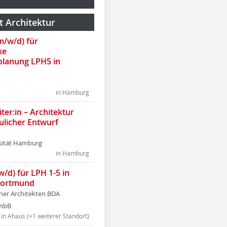
t Architektur
(m/w/d) für
ke
lanung LPH5 in
in Hamburg
ter:in – Architektur
ulicher Entwurf
sität Hamburg
in Hamburg
w/d) für LPH 1-5 in
Dortmund
tner Architekten BDA
tmbB
in Ahaus (+1 weiterer Standort)