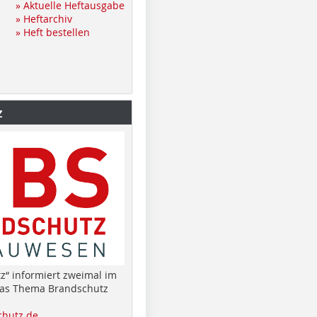
» Aktuelle Heftausgabe
» Heftarchiv
» Heft bestellen
z
z“ informiert zweimal im
das Thema Brandschutz
hutz.de