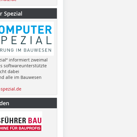
 Spezial
ial“ informiert zweimal
as softwareunterstützte
cht dabei
nd alle im Bauwesen
spezial.de
nden