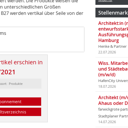
ert werden. Die Produkte weisen die
in unterschiedlichen Größen
Stellenmark
 B27 werden vertikal über Seile von der
Architekt:in 
entwurfsstar
ems
Ausführungsp
Hamburg
Henke & Partner
22.07.2026
tikel erschien in
Wiss. Mitarbei
und Städteba
/2021
(m/w/d)
HafenCity Univer
ssort: Produkte
18.07.2026
Architekt (m/
bonnement
Ahaus oder 
farwickgrote par
ltsverzeichnis
Stadtplaner Par
14.07.2026