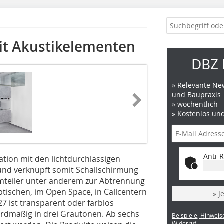
it Akustikelementen
DBZ 
» Relevante New
und Baupraxis
» wöchentlich
» Kostenlos un
Anti-R
ation mit den lichtdurchlässigen
nd verknüpft somit Schallschirmung
umteiler unter anderem zur Abtrennung
btischen, im Open Space, in Callcentern
» J
7 ist transparent oder farblos
dardmäßig in drei Grautönen. Ab sechs
Beispiele, Hinweis
Widerruf