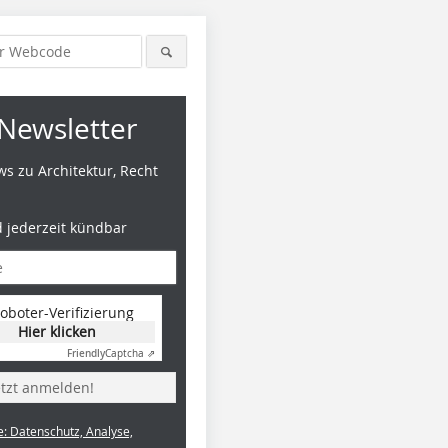
Newsletter
s zu Architektur, Recht
d jederzeit kündbar
oboter-Verifizierung
Hier klicken
Friendly
Captcha ⇗
etzt anmelden!
e: Datenschutz, Analyse,