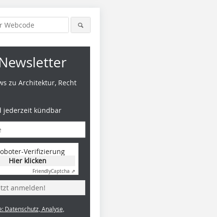
Newsletter
s zu Architektur, Recht
d jederzeit kündbar
oboter-Verifizierung
Hier klicken
Friendly
Captcha ⇗
etzt anmelden!
e: Datenschutz, Analyse,