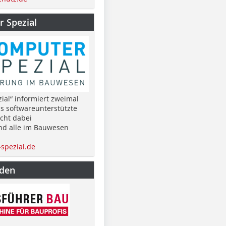
 Spezial
ial“ informiert zweimal
as softwareunterstützte
cht dabei
nd alle im Bauwesen
spezial.de
nden