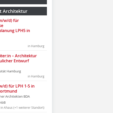
t Architektur
(m/w/d) für
ke
lanung LPH5 in
in Hamburg
ter:in – Architektur
ulicher Entwurf
sität Hamburg
in Hamburg
w/d) für LPH 1-5 in
Dortmund
tner Architekten BDA
tmbB
in Ahaus (+1 weiterer Standort)