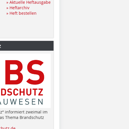
» Aktuelle Heftausgabe
» Heftarchiv
» Heft bestellen
z
z“ informiert zweimal im
das Thema Brandschutz
hutz.de