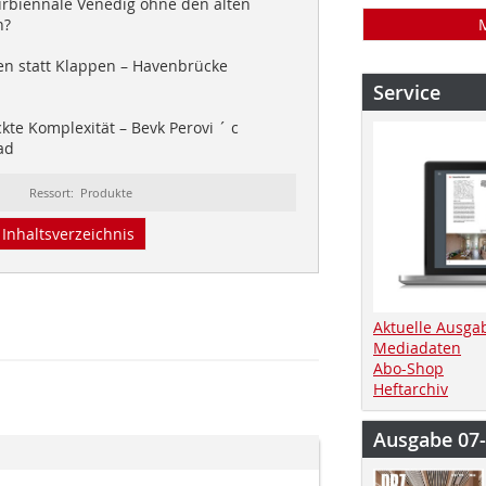
urbiennale Venedig ohne den alten
n?
n statt Klappen – Havenbrücke
Service
kte Komplexität – Bevk Perovi ´ c
ad
Ressort: Produkte
Inhaltsverzeichnis
Aktuelle Ausga
Mediadaten
Abo-Shop
Heftarchiv
Ausgabe 07