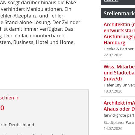
N sorgt darüber hinaus die Fake-
 verhindert Manipulationen. Ein
Stellenmark
Fehler-Akzeptanz- und Fehler-
e Stand-alone-Lösung. Der Zylinder
Architekt:in 
d ist damit immer verfügbar. Das
entwurfsstar
ig. Den einfach montierbaren,
Ausführungsp
System, Business, Hotel und Home.
Hamburg
Henke & Partner
22.07.2026
Wiss. Mitarbei
und Städteba
(m/w/d)
HafenCity Univer
18.07.2026
schien in
Architekt (m/
10
Ahaus oder 
farwickgrote par
Stadtplaner Par
r in Deutschland
14.07.2026