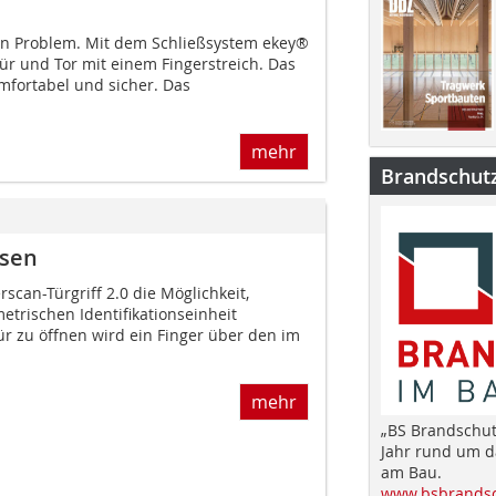
in Problem. Mit dem Schließsystem ekey®
r und Tor mit einem Fingerstreich. Das
omfortabel und sicher. Das
mehr
Brandschut
esen
scan-Türgriff 2.0 die Möglichkeit,
metrischen Identifikationseinheit
ür zu öffnen wird ein Finger über den im
mehr
„BS Brandschut
Jahr rund um 
am Bau.
www.bsbrandsc