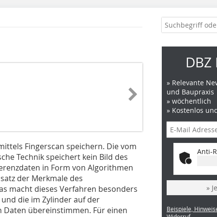
DBZ 
» Relevante New
und Baupraxis
» wöchentlich
» Kostenlos un
mittels Fingerscan speichern. Die vom
Anti-R
che Technik speichert kein Bild des
ferenzdaten in Form von Algorithmen
nsatz der Merkmale des
» J
 Das macht dieses Verfahren besonders
 und die im Zylinder auf der
en Daten übereinstimmen. Für einen
Beispiele, Hinweis
Widerruf