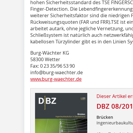
hohen Sicherheitsstandard des TSE FINGERSCA
Finger-Detection. Die Lebendfingererkennung
weiterer Sicherheitsfaktor sind die niedrigen 
Rückweisungsquoten (FAR und FRR).TSE ist ein
arbeitet autark, ohne jegliche Vernetzung, un
Schließsystem ist natürlich auch netzwerkfäh
kabellosen Türzylinder gibt es in den Linien 
Burg-Wächter KG
58300 Wetter
Fax: 0 23 35/96 53 90
info@burg-waechter.de
www.burg-waechter.de
Dieser Artikel er
DBZ 08/20
Brücken
Ingenieurbaukultu