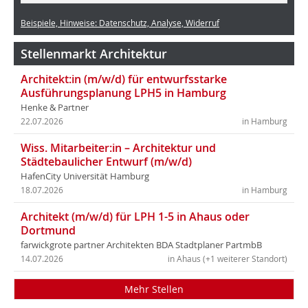
Beispiele, Hinweise: Datenschutz, Analyse, Widerruf
Stellenmarkt Architektur
Architekt:in (m/w/d) für entwurfsstarke
Ausführungsplanung LPH5 in Hamburg
Henke & Partner
22.07.2026
in Hamburg
Wiss. Mitarbeiter:in – Architektur und
Städtebaulicher Entwurf (m/w/d)
HafenCity Universität Hamburg
18.07.2026
in Hamburg
Architekt (m/w/d) für LPH 1-5 in Ahaus oder
Dortmund
farwickgrote partner Architekten BDA Stadtplaner PartmbB
14.07.2026
in Ahaus (+1 weiterer Standort)
Mehr Stellen