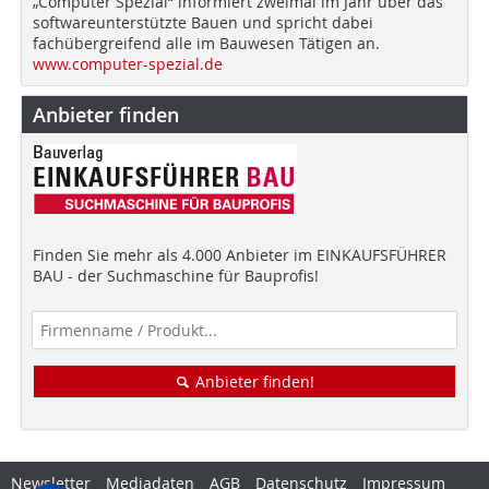
„Computer Spezial“ informiert zweimal im Jahr über das
softwareunterstützte Bauen und spricht dabei
fachübergreifend alle im Bauwesen Tätigen an.
www.computer-spezial.de
Anbieter finden
Finden Sie mehr als 4.000 Anbieter im EINKAUFSFÜHRER
BAU - der Suchmaschine für Bauprofis!
Anbieter finden!
Newsletter
Mediadaten
AGB
Datenschutz
Impressum