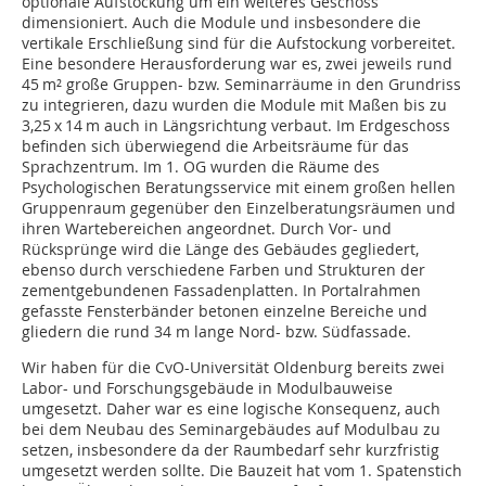
optionale Aufstockung um ein weiteres Geschoss
dimensioniert. Auch die Module und insbesondere die
vertikale Erschließung sind für die Aufstockung vorbereitet.
Eine besondere Herausforderung war es, zwei jeweils rund
45 m² große Gruppen- bzw. Seminarräume in den Grundriss
zu integrieren, dazu wurden die Module mit Maßen bis zu
3,25 x 14 m auch in Längsrichtung verbaut. Im Erdgeschoss
befinden sich überwiegend die Arbeitsräume für das
Sprachzentrum. Im 1. OG wurden die Räume des
Psychologischen Beratungsservice mit einem großen hellen
Gruppenraum gegenüber den Einzelberatungs­räumen und
ihren Wartebereichen angeordnet. Durch Vor- und
Rücksprünge wird die Länge des Gebäudes gegliedert,
ebenso durch verschiedene Farben und Strukturen der
zementgebundenen Fassadenplatten. In Portalrahmen
gefasste Fensterbänder betonen einzelne Bereiche und
gliedern die rund 34 m lange Nord- bzw. Südfassade.
Wir haben für die CvO-Universität Oldenburg bereits zwei
Labor- und Forschungsgebäude in Modulbauweise
umgesetzt. Daher war es eine logische Konsequenz, auch
bei dem Neubau des Seminargebäudes auf Modulbau zu
setzen, insbesondere da der Raumbedarf sehr kurzfristig
umgesetzt werden sollte. Die Bauzeit hat vom 1. Spatenstich