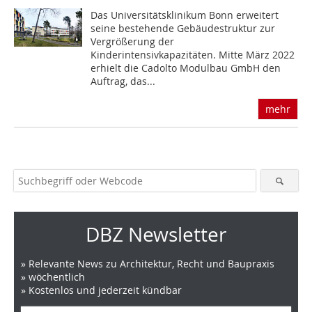
Das Universitätsklinikum Bonn erweitert
seine bestehende Gebäudestruktur zur
Vergrößerung der
Kinderintensivkapazitäten. Mitte März 2022
erhielt die Cadolto Modulbau GmbH den
Auftrag, das...
mehr
DBZ Newsletter
» Relevante News zu Architektur, Recht und Baupraxis
» wöchentlich
» Kostenlos und jederzeit kündbar