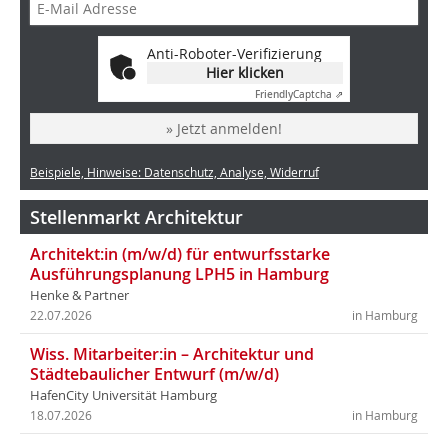
Anti-Roboter-Verifizierung
Hier klicken
Friendly
Captcha ⇗
» Jetzt anmelden!
Beispiele, Hinweise: Datenschutz, Analyse, Widerruf
Stellenmarkt Architektur
Architekt:in (m/w/d) für entwurfsstarke
Ausführungsplanung LPH5 in Hamburg
Henke & Partner
22.07.2026
in Hamburg
Wiss. Mitarbeiter:in – Architektur und
Städtebaulicher Entwurf (m/w/d)
HafenCity Universität Hamburg
18.07.2026
in Hamburg