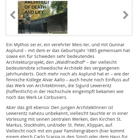
Ein Mythos sei er, ein verehrter Meis-ter, und mit Gunnar
Asplund – mit dem er das Geburtsjahr 1885 gemeinsam hat
sowie ein für Schweden sehr bedeutendes
Architekturprojekt, den „Waldfriedhof“ – der vielleicht
bedeutendste schwedische Architekt des vergangenen
Jahrhunderts. Doch mehr noch als Asplund hat er – wie der
finnische Kollege Alvar Aalto – auch heute noch Einfluss auf
das Werk von ArchitektInnen, die Sigurd Lewerentz
(hoffentlich!) in der Hochschule eingeimpft bekamen wie
noch das Werk Le Corbusiers.
Aber das gilt ebenso: Den jungen ArchitektInnen ist
Lewerentz nahezu unbekannt, vielleicht tauchte er in einer
Vorlesung mit seinen zentralen Werken, den Kirchen St.
Markus, Stockholm, und/oder St. Peter, Klippan, auf.
Vielleicht noch mit ein paar Familiengräbern (hier kommt
einem gleich Carlo Scarpa in den Sinn!) oder dem Haus für