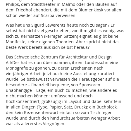
Philips, dem Stadttheater in Malmö oder den Bauten auf
dem Friedhof ebendort, die mit dem Blumenkiosk vor allem
schon wieder auf Scarpa verweisen.
Was hat uns Sigurd Lewerentz heute noch zu sagen? Er
selbst hat nicht viel geschrieben, von ihm gibt es wenig, was
sich zu Kernsätzen (kernigen Sätzen) eignet, es gibt keine
Manifeste, keine eigenen Theo­rien. Aber spricht nicht das
beste Werk bereits aus sich selbst heraus?
Das Schwedische Zentrum für Architektur und Design
ArkDes hat es nun übernommen, ihrem Landessohn eine
Monografie zu gönnen, zu deren Erscheinen nach
vierjähriger Arbeit jetzt auch eine Ausstellung kuratiert
wurde. Selbstbewusst verweisen die Herausgeber auf die
besondere – finanziell bequeme, von Sponsoren
unabhängige – Lage, ein Buch zu machen, wie andere es
nicht machen können: umfassend und doch
hochkonzentriert, großzügig im Layout und dabei sehr fein
in allen Dingen (Type, Papier, Satz, Druck); ein Buchblock,
den kein Rezensentenwort einfach so vom Tisch fegen
würde und durch den hindurchzuarbeiten weniger Arbeit
war als allererstes Vergnügen.