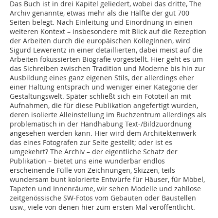
Das Buch ist in drei Kapitel geliedert, wobei das dritte, The
Archiv genannte, etwas mehr als die Hälfte der gut 700
Seiten belegt. Nach Einleitung und Einordnung in einen
weiteren Kontext – insbesondere mit Blick auf die Rezeption
der Arbeiten durch die europäischen KollegInnen, wird
Sigurd Lewerentz in einer detaillierten, dabei meist auf die
Arbeiten fokussierten Biografie vorgestellt. Hier geht es um
das Sichreiben zwischen Tradi­tion und Moderne bis hin zur
Ausbildung eines ganz eigenen Stils, der allerdings eher
einer Haltung entsprach und weniger einer Kategorie der
Gestaltungswelt. Später schließt sich ein Fototeil an mit
Aufnahmen, die für diese Publikation angefertigt wurden,
deren isolierte Alleinstellung im Buchzentrum allerdings als
problematisch in der Handhabung Text-/Bildzuordnung
angesehen werden kann. Hier wird dem Architektenwerk
das eines Fotografen zur Seite gestellt; oder ist es
umgekehrt? The Archiv – der eigentliche Schatz der
Publikation – bietet uns eine wunderbar endlos
erscheinende Fülle von Zeichnungen, Skizzen, teils
wundersam bunt kolorierte Entwürfe für Häuser, für Möbel,
Tapeten und Innenräume, wir sehen Modelle und zahllose
zeitgenössische SW-Fotos vom Gebauten oder Baustellen
usw., viele von denen hier zum ersten Mal veröffentlicht.