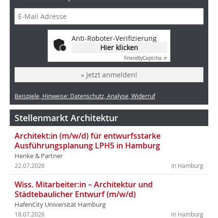
Anti-Roboter-Verifizierung
Hier klicken
Friendly
Captcha ⇗
» Jetzt anmelden!
Beispiele, Hinweise: Datenschutz, Analyse, Widerruf
Stellenmarkt Architektur
Architekt:in (m/w/d) für entwurfsstarke
Ausführungsplanung LPH5 in Hamburg
Henke & Partner
22.07.2026
in Hamburg
Wiss. Mitarbeiter:in – Architektur und
Städtebaulicher Entwurf (m/w/d)
HafenCity Universität Hamburg
18.07.2026
in Hamburg