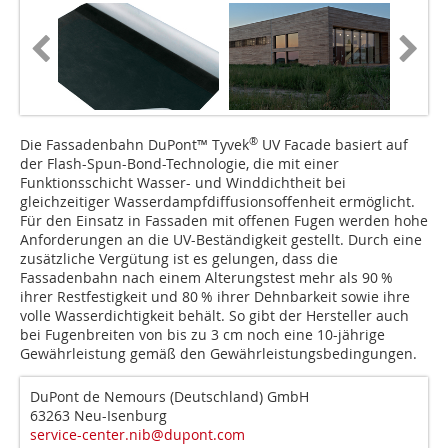
®
Die Fassadenbahn DuPont™ Tyvek
UV Facade basiert auf
der Flash-Spun-Bond-Technologie, die mit einer
Funktionsschicht Was­ser- und Winddichtheit bei
gleichzeitiger Wasserdampf­dif­fu­sions­of­fen­heit er­mög­licht.
Für den Einsatz in Fassaden mit offenen Fugen werden hohe
Anforderungen an die UV-Beständigkeit gestellt. Durch eine
zusätzliche Vergütung ist es gelungen, dass die
Fassadenbahn nach einem Alterungstest mehr als 90 %
ihrer Rest­festigkeit und 80 % ihrer Dehnbarkeit sowie ihre
volle Wasserdichtigkeit behält. So gibt der Hersteller auch
bei Fugenbreiten von bis zu 3 cm noch eine 10-jäh­­rige
Gewährleistung gemäß den Gewährleistungsbedingungen.
DuPont de Nemours (Deutschland) GmbH
63263 Neu-Isenburg
service-center.nib@dupont.com