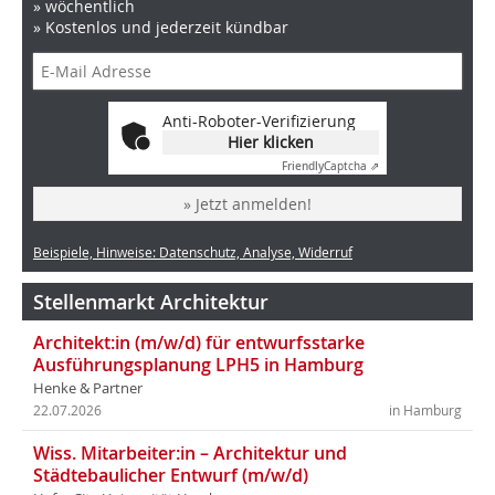
» wöchentlich
» Kostenlos und jederzeit kündbar
Anti-Roboter-Verifizierung
Hier klicken
Friendly
Captcha ⇗
» Jetzt anmelden!
Beispiele, Hinweise: Datenschutz, Analyse, Widerruf
Stellenmarkt Architektur
Architekt:in (m/w/d) für entwurfsstarke
Ausführungsplanung LPH5 in Hamburg
Henke & Partner
22.07.2026
in Hamburg
Wiss. Mitarbeiter:in – Architektur und
Städtebaulicher Entwurf (m/w/d)