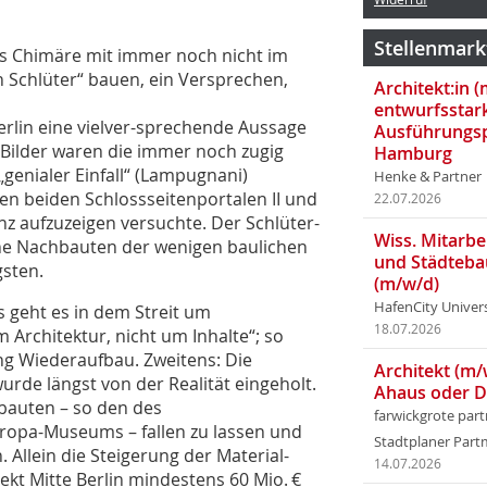
Stellenmark
loss Chimäre mit immer noch nicht im
n Schlüter“ bauen, ein Versprechen,
Architekt:in 
entwurfsstar
erlin eine vielver-sprechen­de Aussage
Ausführungsp
e Bilder waren die immer noch zugig
Hamburg
genialer Einfall“ (Lampugnani)
Henke & Partner
en beiden Schlossseitenportalen II und
22.07.2026
renz aufzuzeigen versuchte. Der Schlüter-
Wiss. Mitarbei
ihe Nachbauten der wenigen baulichen
und Städteba
sten.
(m/w/d)
HafenCity Univer
s geht es in dem Streit um
18.07.2026
 Architektur, nicht um Inhalte“; so
ung Wiederaufbau. Zweitens: Die
Architekt (m/
rde längst von der Realität eingeholt.
Ahaus oder 
bauten – so den des
farwickgrote par
pa-Museums – fallen zu lassen und
Stadtplaner Par
. Allein die Steigerung der Material-
14.07.2026
kt Mitte Berlin mindestens 60 Mio. €