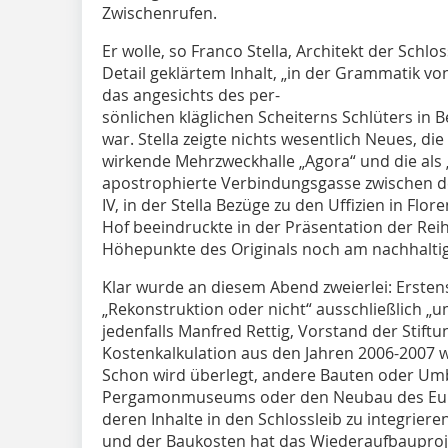
Zwischenrufen.
Er wolle, so Franco Stella, Architekt der Sch
Detail geklärtem Inhalt, „in der Grammatik vo
das angesichts des per-
sönlichen kläglichen Scheiterns Schlüters in B
war. Stella zeigte nichts wesentlich Neues, di
wirkende Mehrzweckhalle „Agora“ und die als „
apostrophierte Ver­bindungs­gasse zwischen d
IV, in der Stella Bezüge zu den Uffizien in Flo
Hof beeindruckte in der Präsentation der Re
Höhepunkte des Originals noch am nachhaltig
Klar wurde an diesem Abend zweierlei: Ersten
„Rekonstruktion oder nicht“ ausschließlich „um
jedenfalls Manfred Rettig, Vorstand der Stift
Kostenkalkulation aus den Jahren 2006-2007 wu
Schon wird überlegt, andere Bauten oder Um
Pergamonmuseums oder den Neubau des Euro
deren Inhalte in den Schlossleib zu integrieren
und der Baukosten hat das Wiederaufbauproje