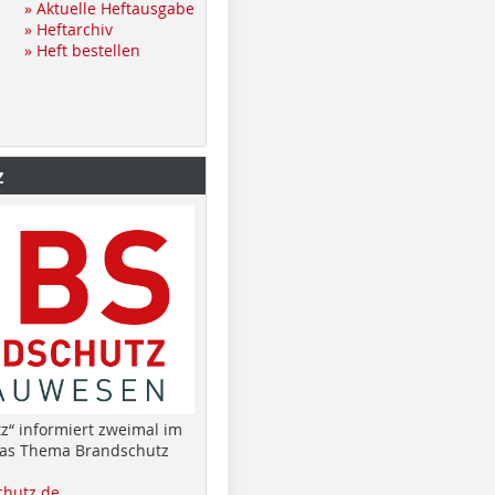
» Aktuelle Heftausgabe
» Heftarchiv
» Heft bestellen
z
z“ informiert zweimal im
das Thema Brandschutz
hutz.de