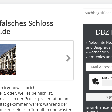
falsches Schloss
.de
DBZ 
» Relevante New
und Baupraxis
» wöchentlich
» Kostenlos un
Anti-R
ch irgendwie spricht
, oder, weil es pein­lich ist.
» J
anlässlich der Projektpräsentation am
­sität gekommen waren; während der
Beispiele, Hinweis
der zu kleineren Tumulten und wüsten
Widerruf