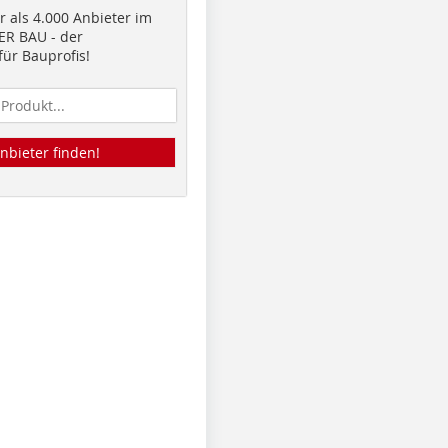
 als 4.000 Anbieter im
R BAU - der
ür Bauprofis!
nbieter finden!