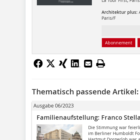
La Tour First, Paris
Architektur plus:
A
Paris/F
Abonnement
Thematisch passende Artikel:
Ausgabe 06/2023
Familienaufstellung: Franco Stell
Die Stimmung war feierli
im Berliner Humboldt Fo
Hartmut Dorgerloh war 