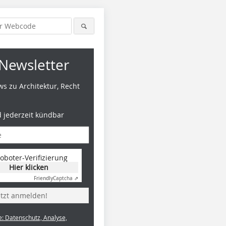
Newsletter
s zu Architektur, Recht
d jederzeit kündbar
oboter-Verifizierung
Hier klicken
Friendly
Captcha ⇗
etzt anmelden!
e: Datenschutz, Analyse,