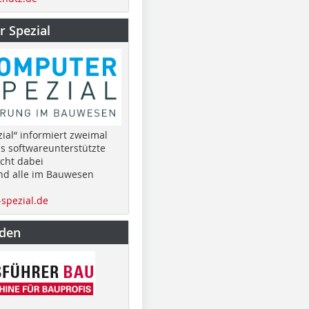
 Spezial
ial“ informiert zweimal
as softwareunterstützte
cht dabei
nd alle im Bauwesen
spezial.de
nden