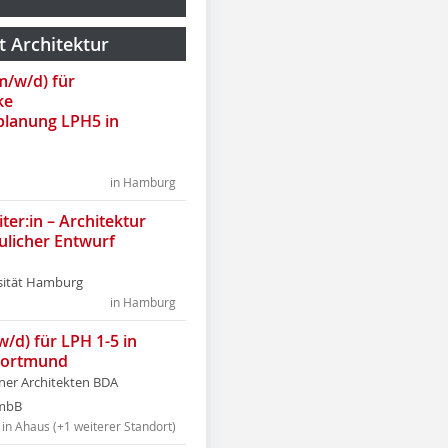
t Architektur
(m/w/d) für
ke
lanung LPH5 in
in Hamburg
ter:in – Architektur
ulicher Entwurf
sität Hamburg
in Hamburg
w/d) für LPH 1-5 in
Dortmund
tner Architekten BDA
tmbB
in Ahaus (+1 weiterer Standort)