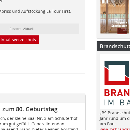
/F
briss und Aufstockung La Tour First,
Ressort: Aktuell
Inhaltsverzeichnis
Brandschut
a zum 80. Geburtstag
„BS Brandschut
ch, der kleine Saal Nr. 3 am Schlüterhof
Jahr rund um 
rum gut gefüllt. Generalintendant
am Bau.
anwesend, Hans-Dieter Hegner, Vorstand
www.bsbrandsc