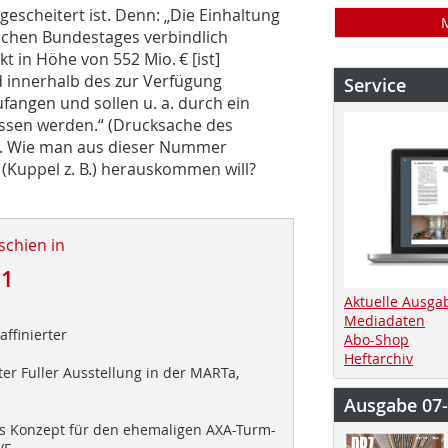
gescheitert ist. Denn: „Die Einhaltung
chen Bundestages verbindlich
t in Höhe von 552 Mio. € [ist]
d innerhalb des zur Verfügung
Service
angen und sollen u. a. durch ein
ssen werden.“ (Drucksache des
). Wie man aus dieser Nummer
 (Kuppel z. B.) herauskommen will?
schien in
11
Aktuelle Ausga
Mediadaten
affinierter
Abo-Shop
Heftarchiv
r Fuller Ausstellung in der MARTa,
Ausgabe 07
 Konzept für den ehemaligen AXA-Turm-