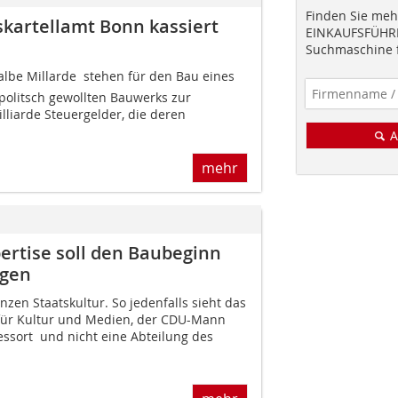
Finden Sie mehr
kartellamt Bonn kassiert
EINKAUFSFÜHRE
Suchmaschine f
albe Millarde  stehen für den Bau eines
 politsch gewollten Bauwerks zur
lliarde Steuergelder, die deren
A
mehr
ertise soll den Baubeginn
igen
nzen Staatskultur. So jedenfalls sieht das
für Kultur und Medien, der CDU-Mann
sort  und nicht eine Abteilung des