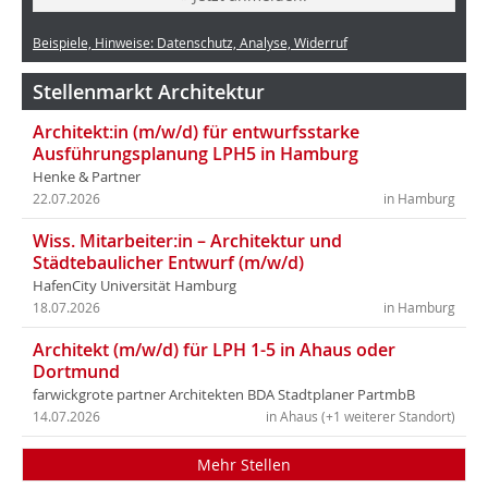
Beispiele, Hinweise: Datenschutz, Analyse, Widerruf
Stellenmarkt Architektur
Architekt:in (m/w/d) für entwurfsstarke
Ausführungsplanung LPH5 in Hamburg
Henke & Partner
22.07.2026
in Hamburg
Wiss. Mitarbeiter:in – Architektur und
Städtebaulicher Entwurf (m/w/d)
HafenCity Universität Hamburg
18.07.2026
in Hamburg
Architekt (m/w/d) für LPH 1-5 in Ahaus oder
Dortmund
farwickgrote partner Architekten BDA Stadtplaner PartmbB
14.07.2026
in Ahaus (+1 weiterer Standort)
Mehr Stellen