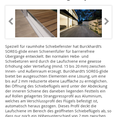
Speziell für raumhohe Schiebefenster hat Burck­hardt‘s
SOREG-glide einen Schienenfüller für barrierefreie
Übergänge entwickelt. Bei normalen Hebe- und
Schiebetüren wird durch die Laufschiene eine gewisse
Erhöhung oder Vertiefung (mind. 15 bis 20 mm) zwischen
Innen- und Außenraum erzeugt. Burckhardt‘s SOREG-glide
bietet bei ausgesuchten Elementen eine Lösung, um eine
bis auf 2 mm reduzierte ebene Lauffläche zu ermöglichen.
Bei Öffnung des Schiebeflügels wird unter der Abdeckung
der inneren Schiene des daneben liegenden Festteils ein
auf Rollen gelagertes Strangpressprofil aus Aluminium,
welches am Verschlussprofil des Flügels befestigt ist,
automatisch heraus gezogen. Dieses Profil deckt die
Laufschiene im Bereich des geöffneten Schiebeflügels ab, so
dass nur noch ein Höhenunterschied von 2 mm zwischen