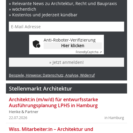
» Relevante News zu Architektur, Recht und Baupraxis
» wöchentlich
» Kostenlos und jederzeit kündbar
Anti-Roboter-Verifizierung
Hier klicken
Friendly
Captcha ⇗
» Jetzt anmelden!
Beispiele, Hinweise: Datenschutz, Analyse, Widerruf
Stellenmarkt Architektur
Architekt:in (m/w/d) für entwurfsstarke
Ausführungsplanung LPH5 in Hamburg
Henke & Partner
22.07.2026
in Hamburg
Wiss. Mitarbeiter:in – Architektur und