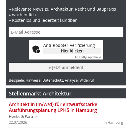
» Relevante News zu Architektur, Recht und Baupraxis
» wöchentlich
» Kostenlos und jederzeit kündbar
Anti-Roboter-Verifizierung
Hier klicken
Friendly
Captcha ⇗
» Jetzt anmelden!
Beispiele, Hinweise: Datenschutz, Analyse, Widerruf
Stellenmarkt Architektur
Architekt:in (m/w/d) für entwurfsstarke
Ausführungsplanung LPH5 in Hamburg
Henke & Partner
22.07.2026
in Hamburg