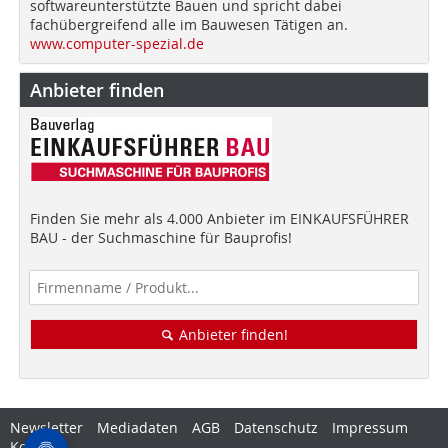
softwareunterstützte Bauen und spricht dabei
fachübergreifend alle im Bauwesen Tätigen an.
www.computer-spezial.de
Anbieter finden
Finden Sie mehr als 4.000 Anbieter im EINKAUFSFÜHRER
BAU - der Suchmaschine für Bauprofis!
Anbieter finden!
Newsletter
Mediadaten
AGB
Datenschutz
Impressum
Kontakt