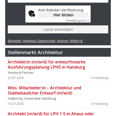
Anti-Roboter-Verifizierung
Hier klicken
Friendly
Captcha ⇗
» Jetzt anmelden!
Beispiele, Hinweise: Datenschutz, Analyse, Widerruf
Stellenmarkt Architektur
Architekt:in (m/w/d) für entwurfsstarke
Ausführungsplanung LPH5 in Hamburg
Henke & Partner
22.07.2026
in Hamburg
Wiss. Mitarbeiter:in – Architektur und
Städtebaulicher Entwurf (m/w/d)
HafenCity Universität Hamburg
18.07.2026
in Hamburg
Architekt (m/w/d) für LPH 1-5 in Ahaus oder