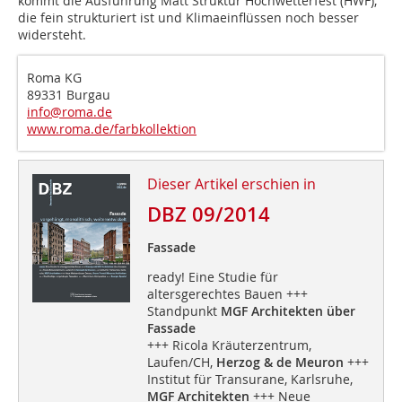
kommt die Ausführung Matt Struktur Hochwetterfest (HWF),
die fein strukturiert ist und Klimaeinflüssen noch besser
widersteht.
Roma KG
89331 Burgau
info@roma.de
www.roma.de/farbkollektion
Dieser Artikel erschien in
DBZ 09/2014
Fassade
ready! Eine Studie für
altersgerechtes Bauen +++
Standpunkt
MGF Architekten über
Fassade
+++ Ricola Kräuterzentrum,
Laufen/CH,
Herzog & de Meuron
+++
Institut für Transurane, Karlsruhe,
MGF Architekten
+++ Neue