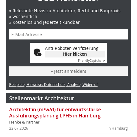
» Relevante News zu Architektur, Recht und Baupraxis
» wöchentlich
» Kostenlos und jederzeit kündbar
Anti-Roboter-Verifizierung
Hier klicken
Friendly
Captcha ⇗
» Jetzt anmelden!
Beispiele, Hinweise: Datenschutz, Analyse, Widerruf
Stellenmarkt Architektur
Architekt:in (m/w/d) für entwurfsstarke
Ausführungsplanung LPH5 in Hamburg
Henke & Partner
22.07.2026
in Hamburg