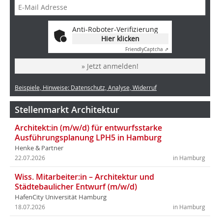
Anti-Roboter-Verifizierung
Hier klicken
Friendly
Captcha ⇗
» Jetzt anmelden!
Beispiele, Hinweise: Datenschutz, Analyse, Widerruf
Stellenmarkt Architektur
Architekt:in (m/w/d) für entwurfsstarke
Ausführungsplanung LPH5 in Hamburg
Henke & Partner
22.07.2026
in Hamburg
Wiss. Mitarbeiter:in – Architektur und
Städtebaulicher Entwurf (m/w/d)
HafenCity Universität Hamburg
18.07.2026
in Hamburg