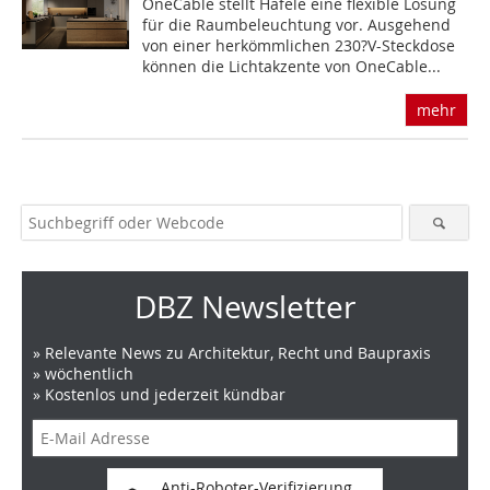
OneCable stellt Häfele eine flexible Lösung
für die Raumbeleuchtung vor. Ausgehend
von einer herkömmlichen 230?V-Steckdose
können die Lichtakzente von OneCable...
mehr
DBZ Newsletter
» Relevante News zu Architektur, Recht und Baupraxis
» wöchentlich
» Kostenlos und jederzeit kündbar
Anti-Roboter-Verifizierung