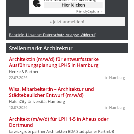
Hier klicken
Friendly
Captcha ⇗
» Jetzt anmelden!
Beispiele, Hinweise: Datenschutz, Analyse, Widerruf
Stellenmarkt Architektur
Architekt:in (m/w/d) für entwurfsstarke
Ausführungsplanung LPH5 in Hamburg
Henke & Partner
22.07.2026
in Hamburg
Wiss. Mitarbeiter:in – Architektur und
Städtebaulicher Entwurf (m/w/d)
HafenCity Universität Hamburg
18.07.2026
in Hamburg
Architekt (m/w/d) für LPH 1-5 in Ahaus oder
Dortmund
farwickgrote partner Architekten BDA Stadtplaner PartmbB