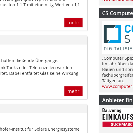
lus top 1.1 T mit einem Ug-Wert von 1,1
CS Computer
mehr
„Computer Spez
schaffen fließende Übergänge.
im Jahr über d
nk Tanks oder Telefonzellen werden
Bauen und spri
tet. Dabei entfaltet Glas seine Wirkung
fachübergreife
Tätigen an.
www.computer-
mehr
Anbieter fi
ofer-Institut für Solare Energiesysteme