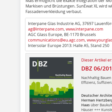
Maß ermöglicht die exakte Integration der Mod
Markisen und Brüstungen. SunEwat XL wird w
Fassadenverkleidung verbaut.
Interpane Glas Industrie AG, 37697 Lauenfö
ag@interpane.com
,
www.interpane.com
AGC Glass Europe, BE-1170 Brussels
communications@eu.agc.com
,
www.yourgla
Intersolar Europe 2013: Halle A5, Stand 250
Dieser Artikel er
DBZ 06/20
Nachhaltig Bauen
Effizienz, Suffizie
Deutscher Archite
Herman Hertzber
Haas
über Baukul
Häuser +++ Kuns