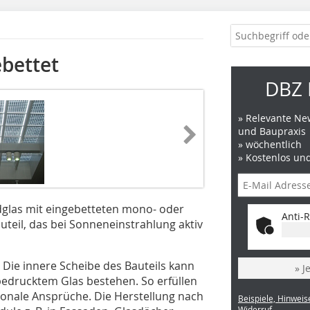
ebettet
DBZ 
» Relevante New
und Baupraxis
» wöchentlich
» Kostenlos un
dglas mit eingebetteten mono- oder
Anti-R
auteil, das bei Sonneneinstrahlung aktiv
Die innere Scheibe des Bauteils kann
» J
bedrucktem Glas bestehen. So erfüllen
ionale Ansprüche. Die Herstellung nach
Beispiele, Hinweis
Widerruf