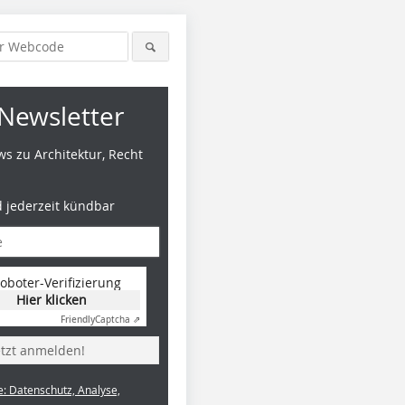
Newsletter
s zu Architektur, Recht
d jederzeit kündbar
oboter-Verifizierung
Hier klicken
Friendly
Captcha ⇗
etzt anmelden!
e: Datenschutz, Analyse,