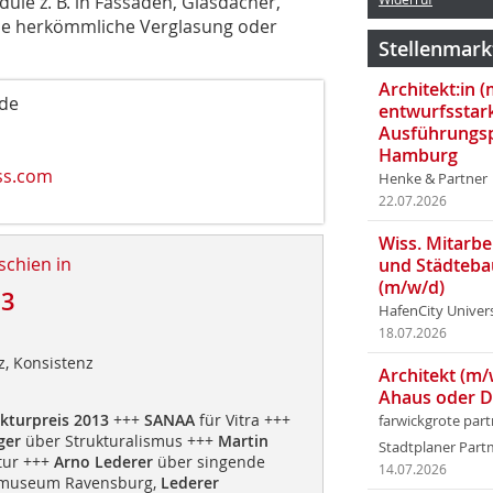
ule z. B. in Fassaden, Glasdächer,
ie herkömmliche Verglasung oder
Stellenmark
Architekt:in 
rde
entwurfsstar
Ausführungsp
Hamburg
ss.com
Henke & Partner
22.07.2026
Wiss. Mitarbei
schien in
und Städteba
(m/w/d)
13
HafenCity Univer
18.07.2026
nz, Konsistenz
Architekt (m/
Ahaus oder 
kturpreis 2013
+++
SANAA
für Vitra +++
farwickgrote par
ger
über Strukturalismus +++
Martin
Stadtplaner Par
tur +++
Arno Lederer
über singende
14.07.2026
tmuseum Ravensburg,
Lederer