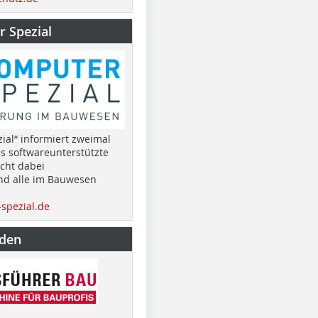
 Spezial
ial“ informiert zweimal
as softwareunterstützte
cht dabei
nd alle im Bauwesen
spezial.de
nden