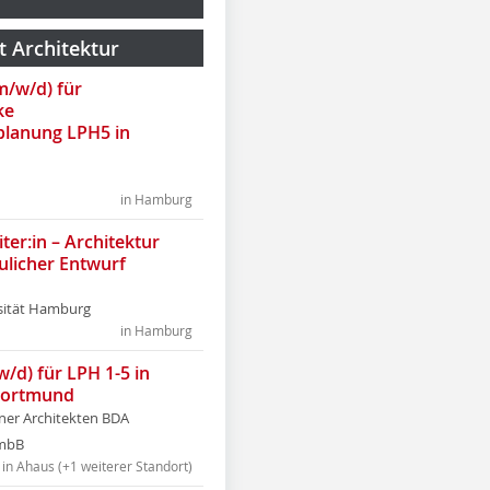
t Architektur
(m/w/d) für
ke
lanung LPH5 in
in Hamburg
ter:in – Architektur
ulicher Entwurf
sität Hamburg
in Hamburg
w/d) für LPH 1-5 in
Dortmund
tner Architekten BDA
tmbB
in Ahaus (+1 weiterer Standort)