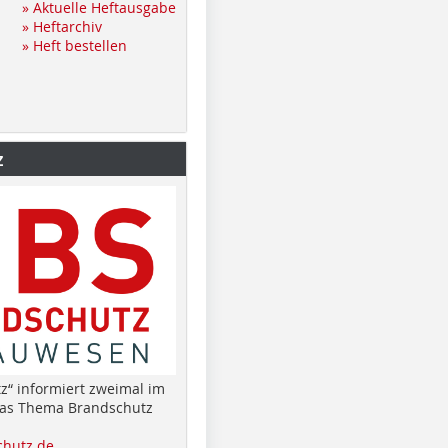
» Aktuelle Heftausgabe
» Heftarchiv
» Heft bestellen
z
z“ informiert zweimal im
das Thema Brandschutz
hutz.de