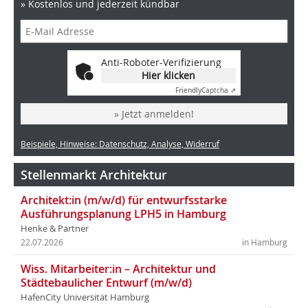
» Kostenlos und jederzeit kündbar
Anti-Roboter-Verifizierung
Hier klicken
Friendly
Captcha ⇗
» Jetzt anmelden!
Beispiele, Hinweise: Datenschutz, Analyse, Widerruf
Stellenmarkt Architektur
Architekt:in (m/w/d) für entwurfsstarke
Ausführungsplanung LPH5 in Hamburg
Henke & Partner
22.07.2026
in Hamburg
Wiss. Mitarbeiter:in – Architektur und
Städtebaulicher Entwurf (m/w/d)
HafenCity Universität Hamburg