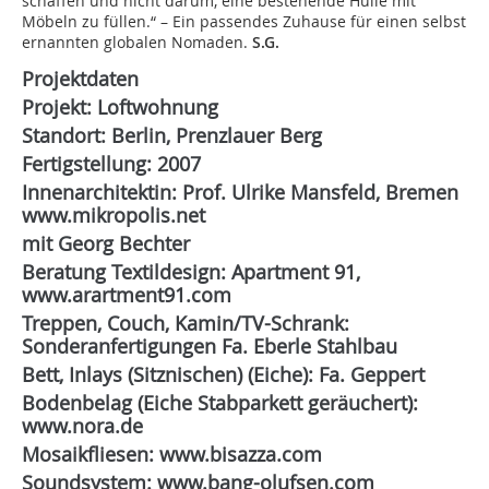
schaffen und nicht darum, eine bestehende Hülle mit
Möbeln zu füllen.“ – Ein passendes Zuhause für einen selbst
ernannten globalen Nomaden.
S.G.
Projektdaten
Projekt: Loftwohnung
Standort: Berlin, Prenzlauer Berg
Fertigstellung: 2007
Innenarchitektin: Prof. Ulrike Mansfeld, Bremen
www.mikropolis.net
mit Georg Bechter
Beratung Textildesign: Apartment 91,
www.arartment91.com
Treppen, Couch, Kamin/TV-Schrank:
Sonderanfertigungen Fa. Eberle Stahlbau
Bett, Inlays (Sitznischen) (Eiche): Fa. Geppert
Bodenbelag (Eiche Stabparkett geräuchert):
www.nora.de
Mosaikfliesen: www.bisazza.com
Soundsystem: www.bang-olufsen.com