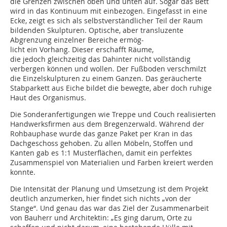
die Grenzen zwischen oben und unten auf. Sogar das Bett
wird in das Kontinuum mit einbezogen. Eingefasst in eine
Ecke, zeigt es sich als selbstverständlicher Teil der Raum
bildenden Skulpturen. Optische, aber transluzente
Abgrenzung einzelner Bereiche ermög-
licht ein Vorhang. Dieser erschafft Räume,
die jedoch gleichzeitig das Dahinter nicht vollständig
verbergen können und wollen. Der Fußboden verschmilzt
die Einzelskulpturen zu einem Ganzen. Das geräucherte
Stabparkett aus Eiche bildet die bewegte, aber doch ruhige
Haut des Organismus.
Die Sonderanfertigungen wie Treppe und Couch realisierten
Handwerksfirmen aus dem Bregenzerwald. Während der
Rohbauphase wurde das ganze Paket per Kran in das
Dachgeschoss gehoben. Zu allen Möbeln, Stoffen und
Kanten gab es 1:1 Musterflächen, damit ein perfektes
Zusammenspiel von Materialien und Farben kreiert werden
konnte.
Die Intensität der Planung und Umsetzung ist dem Projekt
deutlich anzumerken, hier findet sich nichts „von der
Stange“. Und genau das war das Ziel der Zusammenarbeit
von Bauherr und Architektin: „Es ging darum, Orte zu