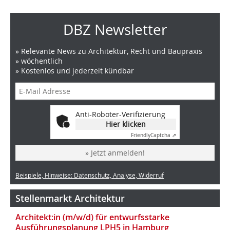
DBZ Newsletter
» Relevante News zu Architektur, Recht und Baupraxis
» wöchentlich
» Kostenlos und jederzeit kündbar
Anti-Roboter-Verifizierung
Hier klicken
Friendly
Captcha ⇗
» Jetzt anmelden!
Beispiele, Hinweise: Datenschutz, Analyse, Widerruf
Stellenmarkt Architektur
Architekt:in (m/w/d) für entwurfsstarke
Ausführungsplanung LPH5 in Hamburg