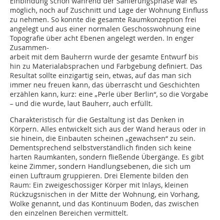
Einbindung schon während der Sanierungsphase war es
möglich, noch auf Zuschnitt und Lage der Wohnung Einfluss
zu nehmen. So konnte die gesamte Raumkonzeption frei
angelegt und aus einer normalen Geschosswohnung eine
Topografie über acht Ebenen angelegt werden. In enger
Zusammen-
arbeit mit dem Bauherrn wurde der gesamte Entwurf bis
hin zu Materialabsprachen und Farbgebung definiert. Das
Resultat sollte einzigartig sein, etwas, auf das man sich
immer neu freuen kann, das überrascht und Geschichten
erzählen kann, kurz: eine „Perle über Berlin“, so die Vorgabe
– und die wurde, laut Bauherr, auch erfüllt.
Charakteristisch für die Gestaltung ist das Denken in
Körpern. Alles entwickelt sich aus der Wand heraus oder in
sie hinein, die Einbauten scheinen „gewachsen“ zu sein.
Dementsprechend selbstverständlich finden sich keine
harten Raumkanten, sondern fließende Übergänge. Es gibt
keine Zimmer, sondern Handlungsebenen, die sich um
einen Luftraum gruppieren. Drei Elemente bilden den
Raum: Ein zweigeschossiger Körper mit Inlays, kleinen
Rückzugsnischen in der Mitte der Wohnung, ein Vorhang,
Wolke genannt, und das Kontinuum Boden, das zwischen
den einzelnen Bereichen vermittelt.