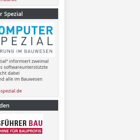
 Spezial
ial“ informiert zweimal
as softwareunterstützte
cht dabei
nd alle im Bauwesen
spezial.de
nden