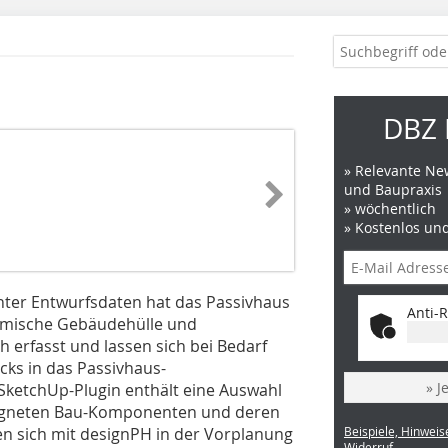
D
DBZ 
» Relevante New
und Baupraxis
» wöchentlich
» Kostenlos un
anter Entwurfsdaten hat das Passivhaus
Anti-R
hermische Gebäudehülle und
erfasst und lassen sich bei Bedarf
cks in das Passivhaus-
» J
 SketchUp-Plugin enthält eine Auswahl
eigneten Bau-Komponenten und deren
n sich mit designPH in der Vorplanung
Beispiele, Hinweis
Widerruf