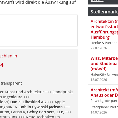
twurfs wird direkt die Auswirkung auf
Stellenmark
Architekt:in 
entwurfsstar
Ausführungsp
Hamburg
Henke & Partner
22.07.2026
schien in
Wiss. Mitarbei
und Städteba
14
(m/w/d)
HafenCity Univer
18.07.2026
, transparent
Architekt (m/
r Kunst und Architektur +++ Standpunkt
Ahaus oder 
s Ingenieure
+++
farwickgrote par
ldorf,
Daniel Libeskind AG
+++ Apple
hanghai/CN,
Bohlin Cywinski Jackson
+++
Stadtplaner Par
itton, Paris/FR,
Gehry Partners, LLP
, +++
14.07.2026
ichtnutzung +++ Neue Techniken im