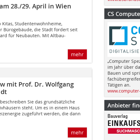
m 28./29. April in Wien
CS Computer
b Kitas, Studentenwohnheime,
 Bürogebäude, die Stadt fordert seit
ard für Neubauten. Mit Altbau-
mehr
„Computer Spez
im Jahr über d
Bauen und spri
fachübergreife
w mit Prof. Dr. Wolfgang
Tätigen an.
adt
www.computer-
te beschreiben Sie das grundsätzliche
Anbieter fi
sivhäusern steht. Um es in einem Haus
izenergie zugeführt werden, die dann
mehr