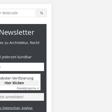
Newsletter
s zu Architektur, Recht
d jederzeit kündbar
oboter-Verifizierung
Hier klicken
Friendly
Captcha ⇗
etzt anmelden!
e: Datenschutz, Analyse,