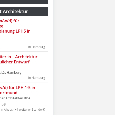
t Architektur
(m/w/d) für
ke
lanung LPH5 in
in Hamburg
ter:in – Architektur
ulicher Entwurf
sität Hamburg
in Hamburg
w/d) für LPH 1-5 in
Dortmund
tner Architekten BDA
tmbB
in Ahaus (+1 weiterer Standort)