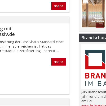
mehr
g mit
siv.de
Brandschut
nisierung der Passivhaus-Standard eines
 immer zu erreichen ist, hat das
mstadt die Zertifizierung EnerPHit ...
mehr
„BS Brandschut
Jahr rund um 
am Bau.
www.bsbrandsc