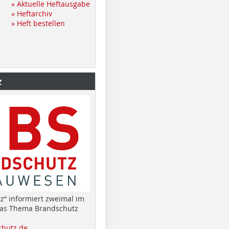
» Aktuelle Heftausgabe
» Heftarchiv
» Heft bestellen
z
z“ informiert zweimal im
das Thema Brandschutz
hutz.de