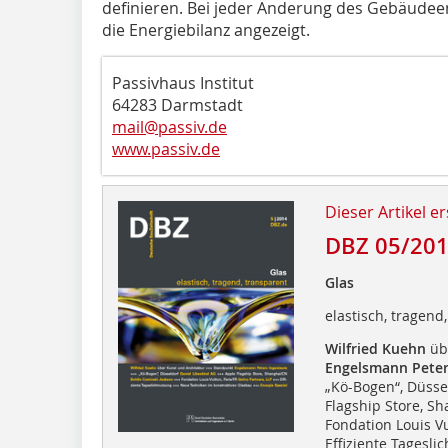
definieren. Bei jeder Änderung des Gebäudeen
die Energiebilanz angezeigt.
Passivhaus Institut
64283 Darmstadt
mail@passiv.de
www.passiv.de
Dieser Artikel er
DBZ 05/20
Glas
elastisch, tragend
Wilfried Kuehn
übe
Engelsmann Peter
„Kö-Bogen“, Düsse
Flagship Store, S
Fondation Louis Vu
Effiziente Tagesl