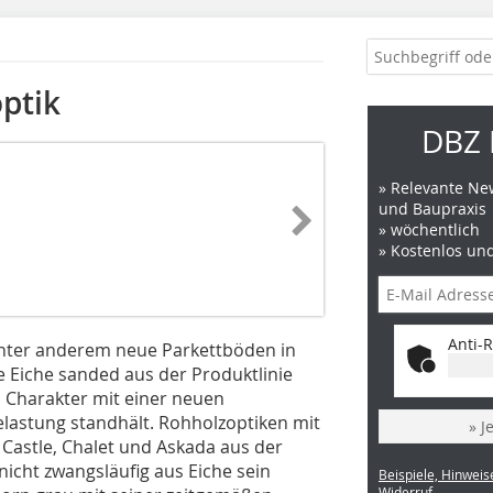
ptik
DBZ 
» Relevante New
und Baupraxis
» wöchentlich
» Kostenlos un
Anti-R
unter anderem neue Parkettböden in
e Eiche sanded aus der Produktlinie
 Charakter mit einer neuen
elastung standhält. Rohholzoptiken mit
» J
Castle, Chalet und Askada aus der
icht zwangsläufig aus Eiche sein
Beispiele, Hinweis
Widerruf