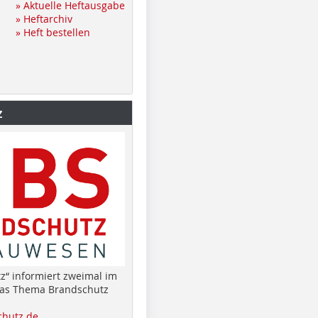
» Aktuelle Heftausgabe
» Heftarchiv
» Heft bestellen
z
z“ informiert zweimal im
das Thema Brandschutz
hutz.de