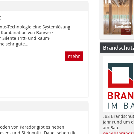
g
ente-Technologie eine Systemlösung
ie Kombination von Bauwerk-
 Silente Tritt- und Raum-
e sehr gute...
Brandschut
mehr
„BS Brandschut
Jahr rund um 
oden von Parador gibt es neben
am Bau.
iesen- und Steinoptik. Dabei sehen die
www.bsbrandsc