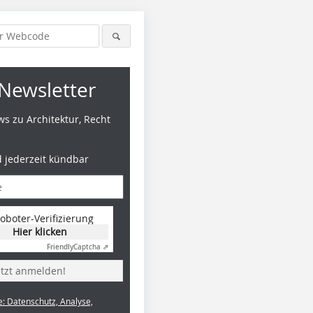
Newsletter
s zu Architektur, Recht
d jederzeit kündbar
oboter-Verifizierung
Hier klicken
Friendly
Captcha ⇗
etzt anmelden!
e: Datenschutz, Analyse,