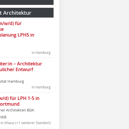
t Architektur
(m/w/d) für
ke
lanung LPH5 in
in Hamburg
ter:in – Architektur
ulicher Entwurf
sität Hamburg
in Hamburg
w/d) für LPH 1-5 in
Dortmund
tner Architekten BDA
tmbB
in Ahaus (+1 weiterer Standort)