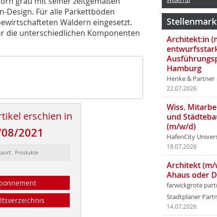
horn grau mit seiner zeitgemäßen
en-Design. Für alle Parkettböden
Stellenmark
bewirtschafteten Wäldern eingesetzt.
ür die unterschiedlichen Komponenten
Architekt:in 
entwurfsstar
Ausführungsp
Hamburg
Henke & Partner
22.07.2026
Wiss. Mitarbei
tikel erschien in
und Städteba
(m/w/d)
/08/2021
HafenCity Univer
18.07.2026
ssort: Produkte
Architekt (m/
Ahaus oder 
bonnement
farwickgrote par
Stadtplaner Par
ltsverzeichnis
14.07.2026