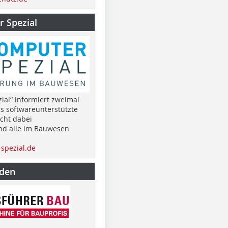
 Spezial
ial“ informiert zweimal
as softwareunterstützte
cht dabei
nd alle im Bauwesen
spezial.de
nden