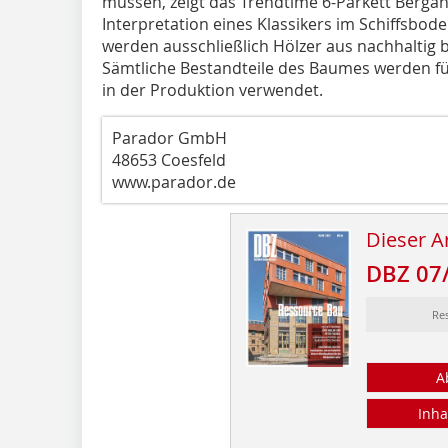
müssen, zeigt das Trendtime 6-Parkett Berga
Interpretation eines Klassikers im Schiffsbod
werden ausschließlich Hölzer aus nachhaltig 
Sämtliche Bestandteile des Baumes werden f
in der Produktion verwendet.
Parador GmbH
48653 Coesfeld
www.parador.de
Dieser Ar
DBZ 07
Re
A
Inha