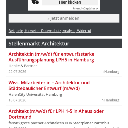
Hier klicken
Friendly
Captcha ⇗
» Jetzt anmelden!
Beispiele, Hinweise: Datenschutz, Analyse, Widerruf
Stellenmarkt Architektur
Architekt:in (m/w/d) für entwurfsstarke
Ausführungsplanung LPH5 in Hamburg
Henke & Partner
22.07.2026
in Hamburg
Wiss. Mitarbeiter:in – Architektur und
Städtebaulicher Entwurf (m/w/d)
HafenCity Universität Hamburg
18.07.2026
in Hamburg
Architekt (m/w/d) für LPH 1-5 in Ahaus oder
Dortmund
farwickgrote partner Architekten BDA Stadtplaner PartmbB