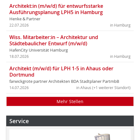
Architekt:in (m/w/d) für entwurfsstarke
Ausführungsplanung LPH5 in Hamburg
Henke & Partner
22.07.2026
in Hamburg
Wiss. Mitarbeiter:in – Architektur und
Städtebaulicher Entwurf (m/w/d)
HafenCity Universität Hamburg
18.07.2026
in Hamburg
Architekt (m/w/d) für LPH 1-5 in Ahaus oder
Dortmund
farwickgrote partner Architekten BDA Stadtplaner PartmbB
14.07.2026
in Ahaus (+1 weiterer Standort)
Mehr Stellen
Service