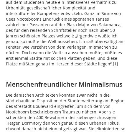
auf dem Studenten heute ein intensiveres Verhältnis zu
Urbanität, gesellschaftlicher Komplexität und
interkultureller Kompetenz entwickeln. Ganz im Sinne von
Cees Nootebooms Eindruck eines spontanen Tanzes
zahlreicher Passanten auf der Plaza Major von Salamanca,
des für den reisenden Schriftsteller noch nach über 50
Jahren schönsten Platzes weltweit: „Irgendwie wußte ich
genau: so mußte die Welt aussehen. Ich saß überwältigt am
Fenster, wie verzehrt von dem Verlangen, mit­machen zu
dürfen. Doch wenn die Welt so aussehen mußte, müßte es
erst einmal Städte mit solchen Plätzen geben, und diese
Plätze müßten genau im Herzen dieser Städte liegen“.[1]
Menschenfreundlicher Minimalismus
Die dänischen Architekten konnten zwar nicht in die
städtebauliche Disposition der Stadterweiterung am Beginn
des Ørestadt-Boulevard eingreifen, um sich dem von
Nooteboom ­beschriebenem Traum zu nähern. Aber sie
schenkten den 400 Bewohnern des siebengeschossigen
Tietgen Dormitory dennoch genau diesen urbanen Fokus,
obwohl danach nicht einmal gefragt war. Sie eliminierten so