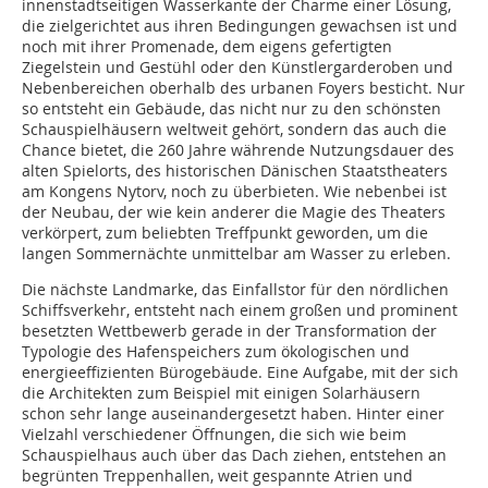
innenstadtseitigen Wasserkante der Charme einer Lösung,
die zielgerichtet aus ihren Bedingungen gewachsen ist und
noch mit ihrer Promenade, dem eigens gefertigten
Ziegelstein und Gestühl oder den Künstlergarderoben und
Nebenbereichen oberhalb des urbanen Foyers besticht. Nur
so entsteht ein Gebäude, das nicht nur zu den schönsten
Schauspielhäusern weltweit gehört, sondern das auch die
Chance bietet, die 260 Jahre währende Nutzungsdauer des
alten Spielorts, des historischen Dänischen Staatstheaters
am Kongens Nytorv, noch zu überbieten. Wie nebenbei ist
der Neubau, der wie kein anderer die Magie des Theaters
verkörpert, zum beliebten Treffpunkt geworden, um die
langen Sommernächte unmittelbar am Wasser zu erleben.
Die nächste Landmarke, das Einfallstor für den nördlichen
Schiffsverkehr, entsteht nach einem großen und prominent
besetzten Wett­bewerb gerade in der Transformation der
Typologie des Hafenspeichers zum ökologischen und
energieeffizienten Bürogebäude. Eine Aufgabe, mit der sich
die Architekten zum Beispiel mit einigen Solarhäusern
schon sehr lange auseinandergesetzt haben. Hinter einer
Vielzahl verschiedener Öffnungen, die sich wie beim
Schauspielhaus auch über das Dach ziehen, entstehen an
begrünten Treppen­hallen, weit gespannte Atrien und