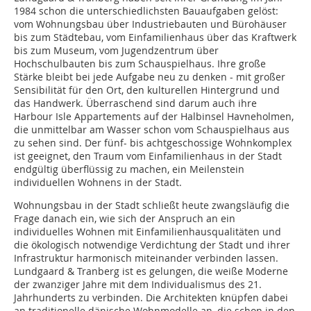
1984 schon die unterschiedlichsten Bauaufgaben gelöst:
vom Wohnungs­bau über Industriebauten und Bürohäuser
bis zum Städtebau, vom Einfamilienhaus über das Kraftwerk
bis zum Museum, vom Jugendzentrum über
Hochschulbauten bis zum Schauspielhaus. Ihre große
Stärke bleibt bei jede Aufgabe neu zu denken - mit großer
Sensibilität für den Ort, den kulturellen Hintergrund und
das Handwerk. Überraschend sind darum auch ihre
Harbour Isle Appartements auf der Halbinsel Havneholmen,
die unmittelbar am Wasser schon vom Schauspielhaus aus
zu sehen sind. Der fünf- bis acht­geschossige Wohnkom­plex
ist geeignet, den Traum vom Einfamilien­haus in der Stadt
end­gültig überflüssig zu machen, ein Meilenstein
individuellen Wohnens in der Stadt.
Wohnungsbau in der Stadt schließt heute zwangsläufig die
Frage danach ein, wie sich der Anspruch an ein
individuelles Wohnen mit Einfamilienhausqualitäten und
die ökologisch notwendige Verdichtung der Stadt und ihrer
Infrastruktur harmonisch miteinander verbinden lassen.
Lundgaard & Tranberg ist es gelungen, die weiße Moderne
der zwanziger Jahre mit dem Individualismus des 21.
Jahrhunderts zu verbinden. Die Architekten knüpfen dabei
an traditionelle dänische Wohn­modelle an, die schon in den