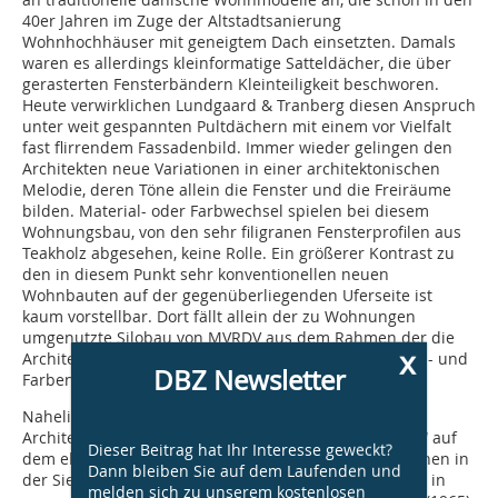
40er Jahren im Zuge der Altstadtsanierung
Wohnhochhäuser mit geneigtem Dach einsetzten. Damals
waren es allerdings kleinformatige Satteldächer, die über
gerasterten Fensterbändern Kleinteiligkeit beschworen.
Heute verwirklichen Lundgaard & Tranberg diesen Anspruch
unter weit gespannten Pultdächern mit einem vor Vielfalt
fast flirrendem Fassadenbild. Immer wieder gelingen den
Architekten neue Variationen in einer architektonischen
Melodie, deren Töne allein die Fenster und die Freiräume
bilden. Material- oder Farbwechsel spielen bei diesem
Wohnungsbau, von den sehr filigranen Fensterprofilen aus
Teakholz abgesehen, keine Rolle. Ein größerer Kontrast zu
den in diesem Punkt sehr konventionellen neuen
Wohnbauten auf der gegenüber­liegenden Uferseite ist
kaum vorstellbar. Dort fällt allein der zu Wohnungen
umgenutzte Silobau von MVRDV aus dem Rahmen der die
x
Architektur heute viel zu sehr bestimmen­den Material- und
DBZ Newsletter
Farbenvielfalt.
Naheliegende historische Anknüpfungspunkte für die
Architektursprache der 236 „Harbour Isle Apartments“ auf
Dieser Beitrag hat Ihr Interesse geweckt?
dem ehemaligen Industriegelände finden sich zum einen in
Dann bleiben Sie auf dem Laufenden und
der Siedlung Bellavista (1935) von Arne Jacobsen, aber in
melden sich zu unserem kostenlosen