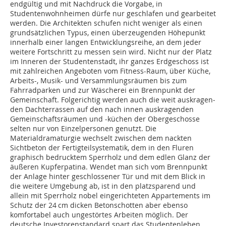
endgültig und mit Nachdruck die Vorgabe, in
Studentenwohnheimen dürfe nur geschlafen und gearbeitet
werden. Die Architekten schufen nicht weniger als einen
grundsätzlichen Typus, einen überzeugenden Höhepunkt
innerhalb einer langen Entwicklungsreihe, an dem jeder
weitere Fortschritt zu messen sein wird. Nicht nur der Platz
im Inneren der Studentenstadt, ihr ganzes Erdgeschoss ist
mit zahlreichen Angeboten vom Fitness-Raum, über Küche,
Arbeits-, Musik- und Versammlungsräumen bis zum
Fahrradparken und zur Wäscherei ein Brennpunkt der
Gemeinschaft. Folgerichtig werden auch die weit auskragen­
den Dachterrassen auf den nach innen auskragenden
Gemeinschaftsräumen und -küchen der Obergeschosse
selten nur von Einzelpersonen genutzt. Die
Materialdramaturgie wech­selt zwischen dem nackten
Sichtbeton der Fertigteilsystematik, dem in den Fluren
graphisch bedrucktem Sperrholz und dem edlen Glanz der
äußeren Kupferpatina. Wendet man sich vom Brennpunkt
der Anlage hinter geschlossener Tür und mit dem Blick in
die weitere Umgebung ab, ist in den platzsparend und
allein mit Sperrholz nobel eingerichteten Appartements im
Schutz der 24 cm dicken Betonschotten aber ebenso
komfortabel auch ungestörtes Arbeiten möglich. Der
deutsche Investorenstandard spart das Studentenleben