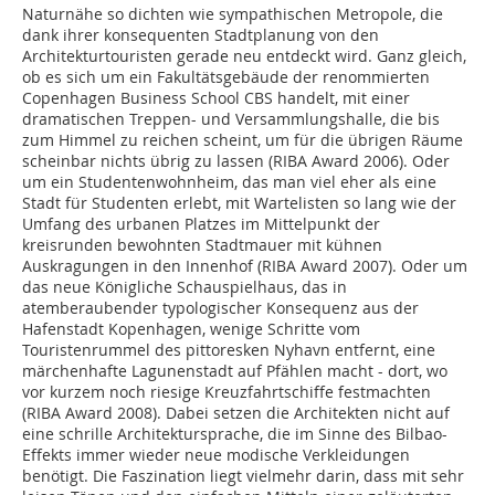
Naturnähe so dichten wie sympathischen Metropole, die
dank ihrer konsequenten Stadt­planung von den
Architekturtouristen gerade neu entdeckt wird. Ganz gleich,
ob es sich um ein Fakultätsgebäude der renommierten
Copenhagen Business School CBS handelt, mit einer
dramatischen Treppen- und Versammlungshalle, die bis
zum Himmel zu ­reichen scheint, um für die übrigen Räume
scheinbar nichts übrig zu lassen (RIBA Award 2006). Oder
um ein Studentenwohnheim, das man viel eher als eine
Stadt für Studen­ten erlebt, mit Wartelisten so lang wie der
Umfang des urbanen Platzes im Mittelpunkt der
kreisrunden bewohnten Stadtmauer mit kühnen
Auskragungen in den Innenhof (RIBA Award 2007). Oder um
das neue Königliche Schauspielhaus, das in
atemberaubender typologischer Konsequenz aus der
Hafenstadt Kopenhagen, wenige Schritte vom
Touristenrummel des pittoresken Nyhavn entfernt, eine
märchenhafte Lagunenstadt auf Pfählen macht - dort, wo
vor kurzem noch riesige Kreuz­fahrtschiffe festmachten
(RIBA Award 2008). Dabei setzen die Architekten nicht auf
eine schrille Architektursprache, die im Sinne des Bilbao-
Effekts immer wieder neue modische Verkleidungen
benötigt. Die Faszination liegt vielmehr darin, dass mit sehr