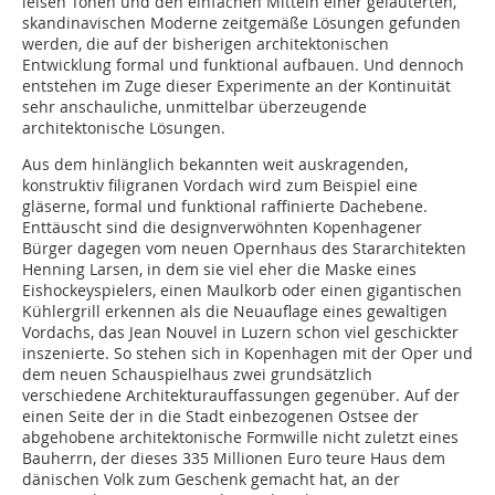
leisen Tönen und den einfachen Mitteln einer geläuterten,
skandinavischen Moderne zeitgemäße Lösungen gefunden
werden, die auf der bisherigen architektonischen
Entwicklung formal und funktional aufbauen. Und dennoch
entstehen im Zuge dieser Experimente an der Kontinuität
sehr anschauliche, unmittelbar überzeugende
architektonische Lösun­gen.
Aus dem hinlänglich bekannten weit auskragenden,
konstruktiv filigranen Vordach wird zum Beispiel eine
gläserne, formal und funktional raffinierte Dachebene.
Enttäuscht sind die designverwöhnten Kopenhagener
Bürger dagegen vom neuen Opernhaus des Stararchitekten
Henning Larsen, in dem sie viel eher die Maske eines
Eishockeyspielers, einen Maulkorb oder einen gigantischen
Kühl­ergrill erkennen als die Neuauflage eines gewaltigen
Vordachs, das Jean Nouvel in Luzern schon viel geschickter
inszenierte. So stehen sich in Kopenhagen mit der Oper und
dem neuen Schauspielhaus zwei grundsätzlich
verschiedene Architekturauffassungen gegenüber. Auf der
einen Seite der in die Stadt einbezogenen Ostsee der
abgehobene architektonische Formwille nicht zuletzt eines
Bau­herrn, der dieses 335 Millionen Euro teure Haus dem
dänischen Volk zum Geschenk gemacht hat, an der