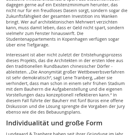
dagegen gerne auf ein Existenzminimum herunter, das
nicht nur für ein freud­loses Dasein sorgt, sondern sogar die
Zukunftsfähigkeit der gesamten Investition ins Wanken
bringt. Wer auf architektonischen Mehrwert verzichten
kann, muss damit leben, dass er Geld nicht spart, sondern
vielmehr zum Fen­ster hinauswirft. Die
Studentenappartements in Kopenhagen verfügen sogar
über eine Tiefgarage.
Interessant ist aber nicht zuletzt der Entstehungsprozess
dieses Projekts, das die ­Architekten in der ersten Idee aus
den tradi­tionellen Rundbauten chinesischer Dörfer ­
ableiteten. „Die Anonymität großer Wettbe­werbs­verfahren
ist sehr demokratisch“, sagt Lene Tranberg, „aber sie
verhindert, dass man schon in einem sehr frühen Stadium
mit dem Bauherrn die Aufgabenstellung und die eigenen
Vorstellungen dazu konzeptionell reflektieren kann.“ In
diesem Fall führte der Bauherr mit fünf Büros eine offene
Diskussion und die Lösung sprengte die Vorgaben der Jury
ebenso wie die des Bebauungsplans.
Individualität und große Form
Lundgaard & Tranberg haben seit ihrer Gründung im Jahr