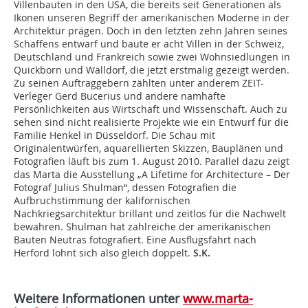
Villenbauten in den USA, die bereits seit Generationen als
Ikonen unseren Begriff der amerikanischen Moderne in der
Architektur prägen. Doch in den letzten zehn Jahren seines
Schaffens ent­warf und baute er acht Villen in der Schweiz,
Deutschland und Frankreich sowie zwei Wohn­siedlungen in
Quickborn und Walldorf, die jetzt erstmalig gezeigt werden.
Zu seinen Auf­traggebern zählten unter anderem ZEIT-
Verleger Gerd Bucerius und andere namhafte
Persönlichkeiten aus Wirtschaft und Wissenschaft. Auch zu
sehen sind nicht realisierte Projekte wie ein Entwurf für die
Familie Henkel in Düsseldorf. Die Schau mit
Originalentwürfen, aquarellierten Skizzen, Bauplänen und
Fotografien läuft bis zum 1. August 2010. Parallel dazu zeigt
das Marta die Ausstellung „A Lifetime for Architecture – Der
Fotograf Julius Shulman“, dessen Fotografien die
Aufbruchstimmung der kalifornischen
Nachkriegsarchitektur brillant und zeitlos für die Nachwelt
bewah­ren. Shulman hat zahlreiche der amerikanischen
Bauten Neutras fotografiert. Eine Ausflugsfahrt nach
Herford lohnt sich also gleich doppelt.
S.K.
Weitere Informationen unter
www.marta-