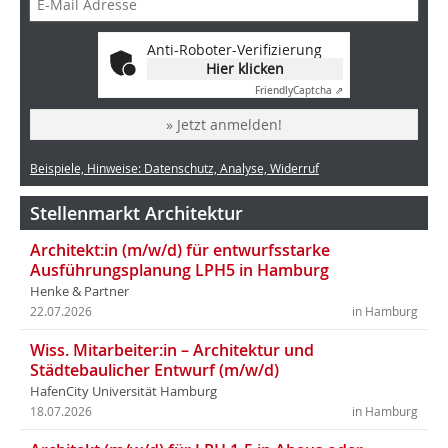
Anti-Roboter-Verifizierung
Hier klicken
Friendly
Captcha ⇗
» Jetzt anmelden!
Beispiele, Hinweise: Datenschutz, Analyse, Widerruf
Stellenmarkt Architektur
Architekt:in (m/w/d) für entwurfsstarke
Ausführungsplanung LPH5 in Hamburg
Henke & Partner
22.07.2026
in Hamburg
Wiss. Mitarbeiter:in – Architektur und
Städtebaulicher Entwurf (m/w/d)
HafenCity Universität Hamburg
18.07.2026
in Hamburg